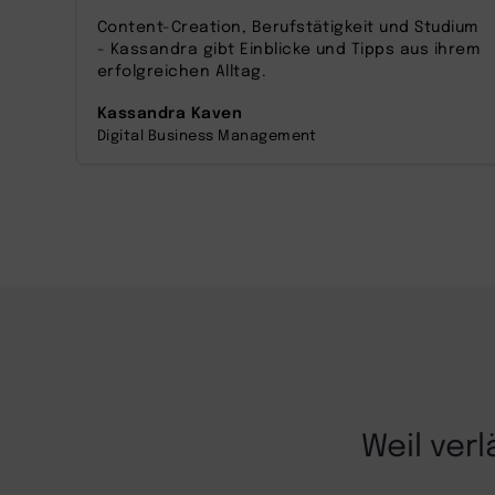
zu, um dieses Video anzusehen.
Content-Creation, Berufstätigkeit und Studium
- Kassandra gibt Einblicke und Tipps aus ihrem
Mehr Informationen
erfolgreichen Alltag.
Kassandra Kaven
Akzeptieren
Digital Business Management
powered by
Usercentrics Consent
Management Platform
Weil ver