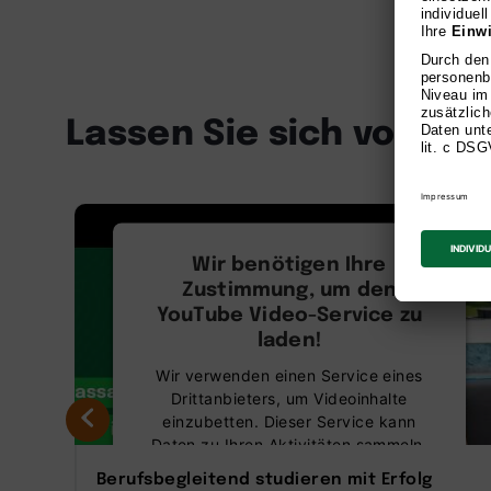
Lassen Sie sich von un
Master
Wir benötigen Ihre
Zustimmung, um den
YouTube Video-Service zu
laden!
Wir verwenden einen Service eines
Drittanbieters, um Videoinhalte
einzubetten. Dieser Service kann
Daten zu Ihren Aktivitäten sammeln.
Bitte lesen Sie die Details durch und
Berufsbegleitend studieren mit Erfolg
stimmen Sie der Nutzung des Service