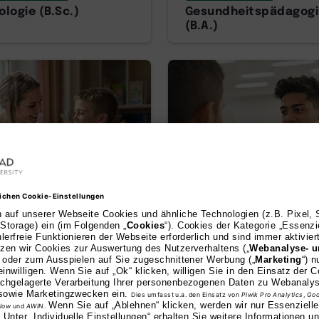
logie (B.Sc.)
Gesundheitspädagogi
(B.A.)
AI
or of Arts
Bachelor of Arts
dagogik (B.A.)
Pflegepädagogik (B.A.