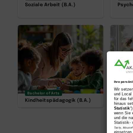
Soziale Arbeit (B.A.)
Psycho
AI
AI
Bachelor of Arts
Bachel
Kindheitspädagogik (B.A.)
Heilpä