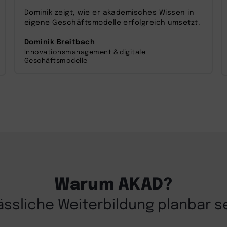
zu, um dieses Video anzusehen.
Dominik zeigt, wie er akademisches Wissen in
eigene Geschäftsmodelle erfolgreich umsetzt.
Mehr Informationen
Dominik Breitbach
Innovationsmanagement & digitale
Akzeptieren
Geschäftsmodelle
powered by
Usercentrics Consent
Management Platform
Warum AKAD?
lässliche Weiterbildung planbar s