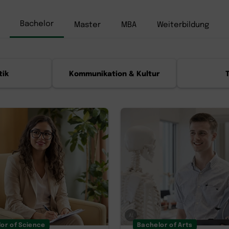
Bachelor
Master
MBA
Weiterbildung
tik
Kommunikation & Kultur
AI
or of Science
Bachelor of Arts