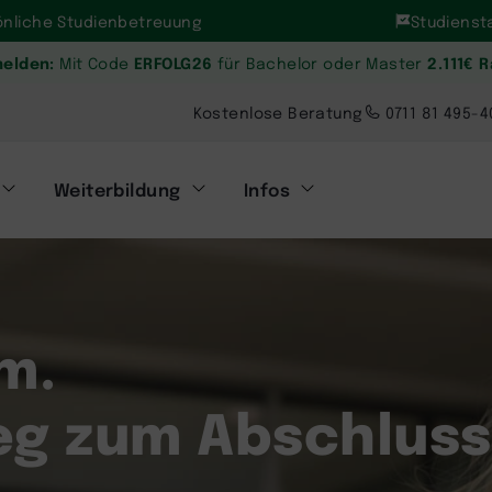
önliche Studienbetreuung
Studiensta
melden:
ERFOLG26
2.111€ 
Mit Code
für Bachelor oder Master
Kostenlose Beratung
0711 81 495-4
Weiterbildung
Infos
m.
Weg zum Abschluss