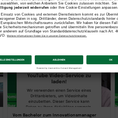
seren Studierenden und Al
Bachelor
Wir benötigen Ihre
Zustimmung, um den
YouTube Video-Service zu
laden!
Wir verwenden einen Service eines
Drittanbieters, um Videoinhalte
einzubetten. Dieser Service kann
Daten zu Ihren Aktivitäten sammeln.
Bitte lesen Sie die Details durch und
Vom Bachelor zum Innovationsmanager
stimmen Sie der Nutzung des Service