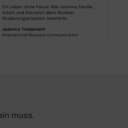
zu, um dieses Video anzusehen.
Ein Leben ohne Pause: Wie Jasmina Familie,
Nati
Arbeit und Bachelor dank flexibler
beri
Mehr Informationen
Studienorganisation meisterte.
sich
Jasmina Tiedemann
Luk
Akzeptieren
International Business Communication
Digi
powered by
Usercentrics Consent
Management Platform
ein muss.