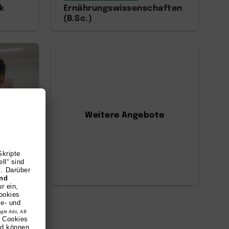
k
Ernährungswissenschaften
(B.Sc.)
Weitere Angebote
)