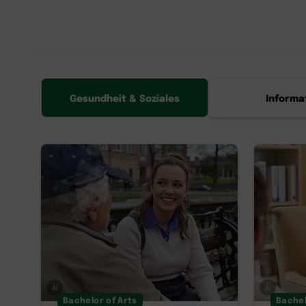
Gesundheit & Soziales
Informa
AI
AI
Bachelor of Arts
Bachel