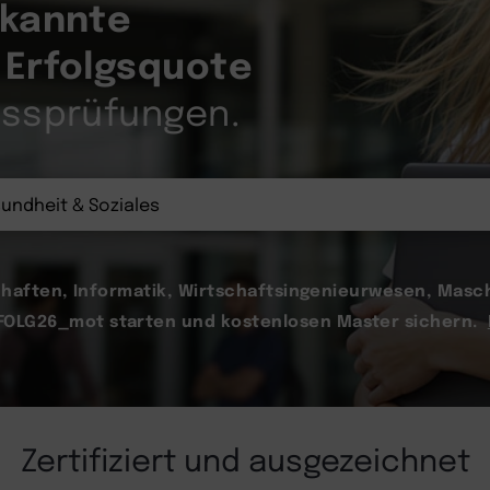
rkannte
Erfolgsquote
e
ussprüfungen.
chaften, Informatik, Wirtschaftsingenieurwesen, Masc
OLG26_mot starten und kostenlosen Master sichern.
Zertifiziert und ausgezeichnet