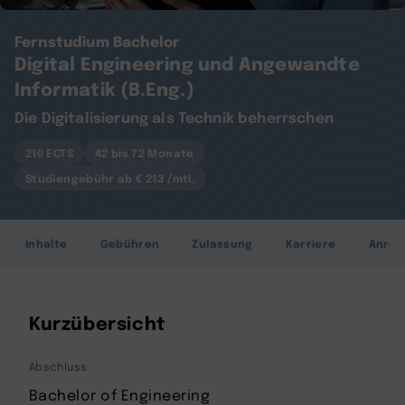
Fernstudium Bachelor
Digital Engineering und Angewandte
Informatik (B.Eng.)
Die Digitalisierung als Technik beherrschen
210 ECTS
42 bis 72 Monate
Studiengebühr ab € 213 /mtl.
Inhalte
Gebühren
Zulassung
Karriere
Anre
Kurzübersicht
Abschluss
Bachelor of Engineering