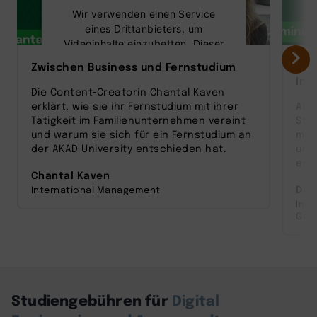
Wir verwenden einen Service
eines Drittanbieters, um
Videoinhalte einzubetten. Dieser
Service kann Daten zu Ihren
Zwischen Business und Fernstudium
Vom
Aktivitäten sammeln. Bitte lesen
Inn
Sie die Details durch und stimmen
Die Content‑Creatorin Chantal Kaven
Sie der Nutzung des Service zu,
erklärt, wie sie ihr Fernstudium mit ihrer
Als
um dieses Video anzusehen.
Tätigkeit im Familienunternehmen vereint
Sta
und warum sie sich für ein Fernstudium an
man
Mehr Informationen
der AKAD University entschieden hat.
und
entw
Chantal Kaven
Akzeptieren
Dom
International Management
Inn
powered by
Usercentrics Consent
Ges
Management Platform
Studiengebühren für
Digital