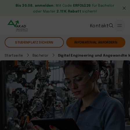
Bis 30.08. anmelden:
Mit Code
ERFOLG26
für Bachelor
oder Master
2.111€ Rabatt
sichern!
Kontakt
STUDIENPLATZ SICHERN
INFOMATERIAL ANFORDERN
Startseite
Bachelor
Digital Engineering und Angewandte I
AI