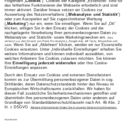
AKAD Bildungsgesellschaft mbH
Heilbronner Strasse 86
70191 Stuttgart
0711 81495-400
Studienangebot
Fakultäten
AKAD