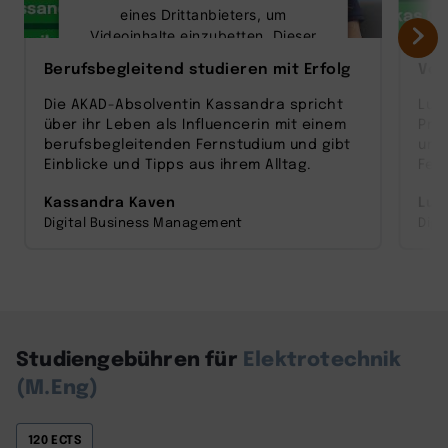
eines Drittanbieters, um
Videoinhalte einzubetten. Dieser
Service kann Daten zu Ihren
Berufsbegleitend studieren mit Erfolg
Vom
Aktivitäten sammeln. Bitte lesen
Sie die Details durch und stimmen
Die AKAD-Absolventin Kassandra spricht
Luk
Sie der Nutzung des Service zu,
über ihr Leben als Influencerin mit einem
Prof
um dieses Video anzusehen.
berufsbegleitenden Fernstudium und gibt
und
Einblicke und Tipps aus ihrem Alltag.
Fer
Mehr Informationen
Kassandra Kaven
Luk
Digital Business Management
Digi
Akzeptieren
powered by
Usercentrics Consent
Management Platform
Studiengebühren für
Elektrotechnik
(M.Eng)
120 ECTS