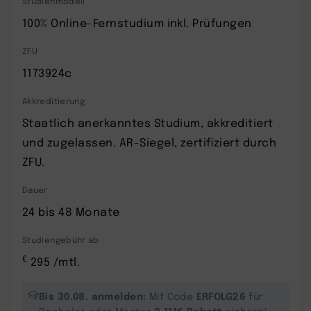
Studienmodell
100% Online-Fernstudium inkl. Prüfungen
ZFU
1173924c
Akkreditierung
Staatlich anerkanntes Studium, akkreditiert
und zugelassen. AR-Siegel, zertifiziert durch
ZFU.
Dauer
24 bis 48 Monate
Studiengebühr ab
€
295 /mtl.
Bis 30.08. anmelden:
ERFOLG26
Mit Code
für
2.111€ Rabatt
Bachelor oder Master
sichern!