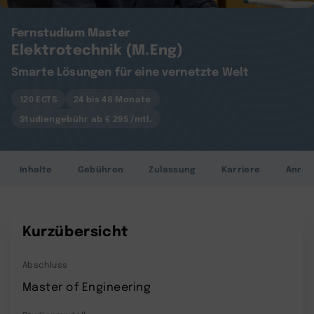
Fernstudium Master
Elektrotechnik (M.Eng)
Smarte Lösungen für eine vernetzte Welt
120 ECTS
24 bis 48 Monate
Studiengebühr ab € 295 /mtl.
Inhalte
Gebühren
Zulassung
Karriere
Anre
Kurzübersicht
Abschluss
Master of Engineering