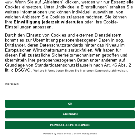
Zukunft widerrufen kann, z. B. per E-Mail an
datenschutz@akad.de
. Weitere
Informationen kann ich den
Datenschutzhinweisen
entnehmen.
AKAD Bildungsgesellschaft mbH
Heilbronner Strasse 86
70191 Stuttgart