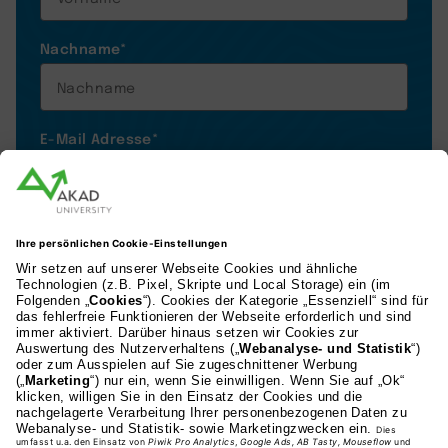
Nachname
*
E-Mail Adresse
*
Telefonnummer
*
+1
Ich willige ein, dass die AKAD mich per E-Mail,
Telefon und WhatsApp zu Studien- und
Weiterbildungsangeboten sowie
Veranstaltungen kontaktieren darf. Mir ist
bekannt, dass diese Einwilligung freiwillig ist
und ich sie jederzeit mit Wirkung für die