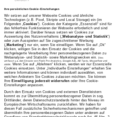
AKAD Bildungsgesellschaft mbH
Heilbronner Strasse 86
70191 Stuttgart
0711 81495-400
Studienangebot
Fakultäten
AKAD