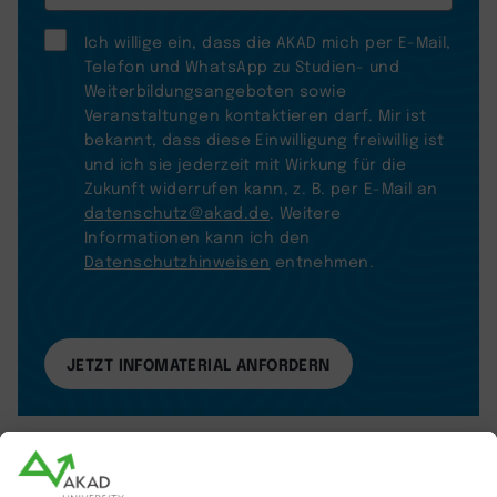
Ich willige ein, dass die AKAD mich per E-Mail,
Telefon und WhatsApp zu Studien- und
Weiterbildungsangeboten sowie
Veranstaltungen kontaktieren darf. Mir ist
bekannt, dass diese Einwilligung freiwillig ist
und ich sie jederzeit mit Wirkung für die
Zukunft widerrufen kann, z. B. per E-Mail an
datenschutz@akad.de
. Weitere
Informationen kann ich den
Datenschutzhinweisen
entnehmen.