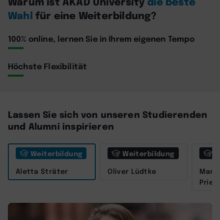
Warum ist AKAD University
die beste
Wahl
für eine Weiterbildung?
100% online, lernen Sie in Ihrem eigenen Tempo
Höchste Flexibilität
Lassen Sie sich von unseren Studierenden
und Alumni inspirieren
Weiterbildung
Weiterbildung
W
Aletta Sträter
Oliver Lüdtke
Marit
Prieß