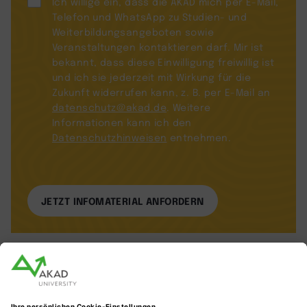
Ich willige ein, dass die AKAD mich per E-Mail,
Telefon und WhatsApp zu Studien- und
Weiterbildungsangeboten sowie
Veranstaltungen kontaktieren darf. Mir ist
bekannt, dass diese Einwilligung freiwillig ist
und ich sie jederzeit mit Wirkung für die
Zukunft widerrufen kann, z. B. per E-Mail an
datenschutz@akad.de
. Weitere
Informationen kann ich den
Datenschutzhinweisen
entnehmen.