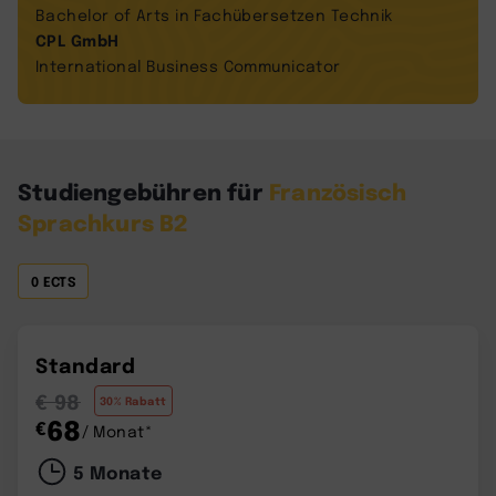
Bachelor of Arts in Fachübersetzen Technik
CPL GmbH
International Business Communicator
Studiengebühren für
Französisch
Sprachkurs B2
0 ECTS
Standard
€ 98
30% Rabatt
68
€
/ Monat*
5 Monate