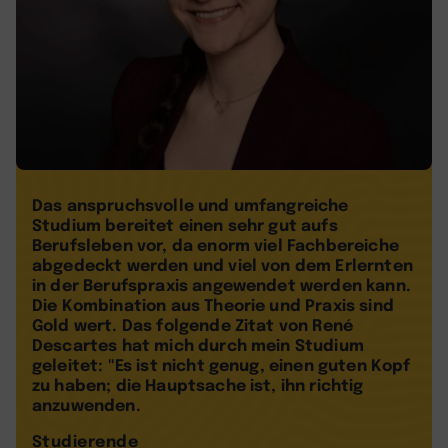
Das anspruchsvolle und umfangreiche
Studium bereitet einen sehr gut aufs
Berufsleben vor, da enorm viel Fachbereiche
abgedeckt werden und viel von dem Erlernten
in der Berufspraxis angewendet werden kann.
Die Kombination aus Theorie und Praxis sind
Gold wert. Das folgende Zitat von René
Descartes hat mich durch mein Studium
geleitet: "Es ist nicht genug, einen guten Kopf
zu haben; die Hauptsache ist, ihn richtig
anzuwenden.
Studierende