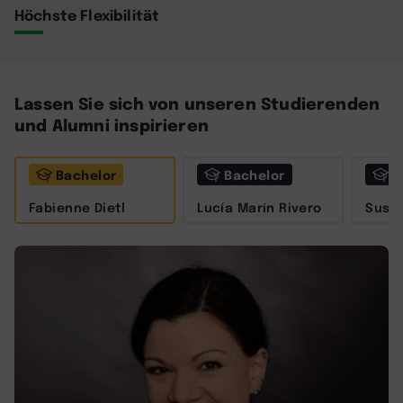
Höchste Flexibilität
Lassen Sie sich von unseren Studierenden
und Alumni inspirieren
Bachelor
Bachelor
M
Fabienne Dietl
Lucía Marín Rivero
Susa