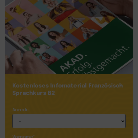
Kostenloses Infomaterial
Französisch
Sprachkurs B2
Anrede
Vorname
*