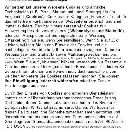
AKAD Bildungsgesellschaft mbH
Heilbronner Strasse 86
70191 Stuttgart
0711 81495-400
Studienangebot
Fakultäten
AKAD