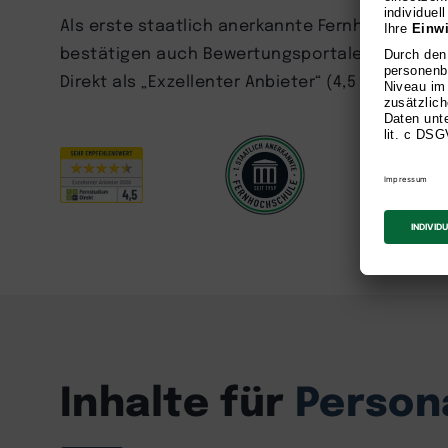
Als erste staatlich anerkannte Fernhochschule 
bestätigen auch Bewertungsportale und Studie
Direkt als „Exzellenter Anbieter“ (4,5 Sterne) 
Inhalte für
Persona