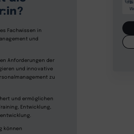
B
:in?
W
les Fachwissen in
tmanagement und
nden Anforderungen der
gieren und innovative
Personalmanagement zu
ächert und ermöglichen
Training, Entwicklung,
entwicklung.
ng können