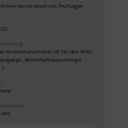
 Online-Fernstudium inkl. Prüfungen
122c
editierung
es Hochschulzertifikat ist Teil des AKAD-
iengangs „Wirtschaftspsychologie
.)“.
r
nate
iengebühr
 /mtl.