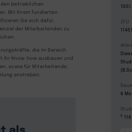
den betrieblichen
100%
. Mit Ihrem fundierten
zieren Sie sich dafür,
ZFU
enzial der Mitarbeitenden zu
1145
eichen.
Akkr
hrungskräfte, die im Bereich
Dies
t ihr Know-how ausbauen und
Stud
, sowie für Mitarbeitende,
(B.Sc
cklung anstreben.
Daue
6 Mo
Stud
€
116
t als