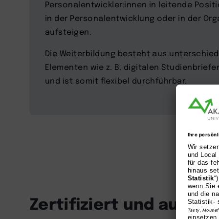
Personalentwickler:innen in leitende Pos
in der Personalentwicklung oder in der Or
aufsteigen.
Die Weiterbildung besteht aus unterschied
Elementen wie z. B. digitalen Studienbrief
und ist somit flexibel durchführbar.
Zertifiziert und ausge