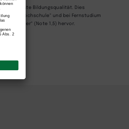
y für höchste Bildungsqualität. Dies
„TOP Fernhochschule“ und bei Fernstudium
is Testsieger“ (Note 1,5) hervor.