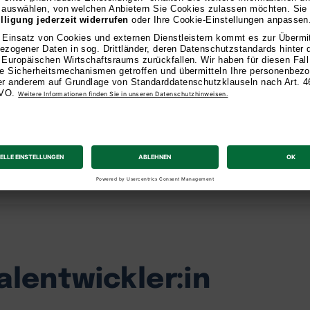
mit offizieller ZFU-Zulassung steht die AKAD Universit
rende: 2026 wurden wir auf FernstudiumCheck.de als 
ausgezeichnet. Zudem gingen wir bei trusted als „Fernun
lentwickler:in