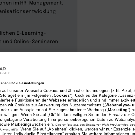
itionen im HR-Management,
ganisationsentwicklung
lichen E-Learning-
en und Online-Seminaren
zeichnet