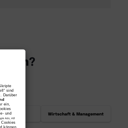
 sein?
en!
Technik
Wirtschaft & Management