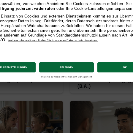
AI
or of Science
Bachelor of Arts
logie (B.Sc.)
Gesundheitspädagogi
(B.A.)