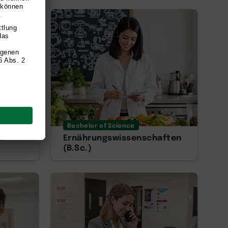
AI
Bachelor of Science
k
Ernährungswissenschaften
(B.Sc.)