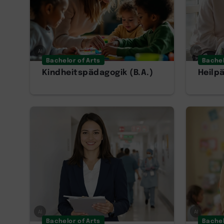
AI
AI
Bachelor of Arts
Bachel
Kindheitspädagogik (B.A.)
Heilpä
AI
AI
Bachelor of Arts
Bachel