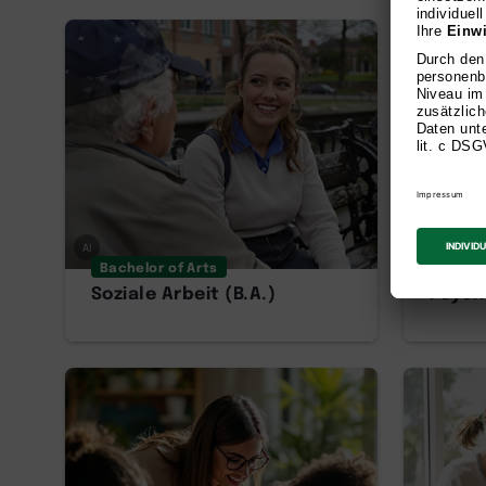
AI
AI
Bachelor of Arts
Bachel
Soziale Arbeit (B.A.)
Psycho