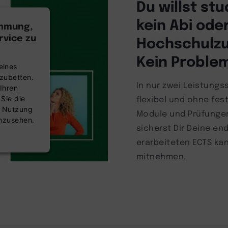
Du willst st
kein Abi ode
immung,
vice zu
Hochschulz
Kein Problem
eines
nzubetten.
In nur zwei Leistung
Ihren
flexibel und ohne fes
 Sie die
r Nutzung
Module und Prüfunge
anzusehen.
sicherst Dir Deine en
erarbeiteten ECTS kan
mitnehmen.
nsent