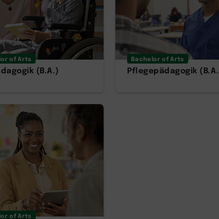
AI
or of Arts
Bachelor of Arts
dagogik (B.A.)
Pflegepädagogik (B.A.
or of Arts