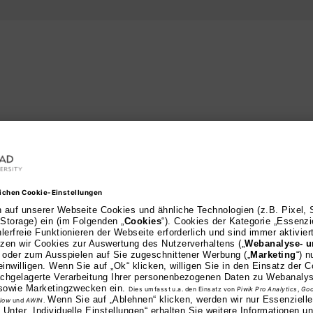
er Studiengang darfs
tzt Wunsch-Bachelor mit Deinem Probestudium start
tik
Kommunikation & Kultur