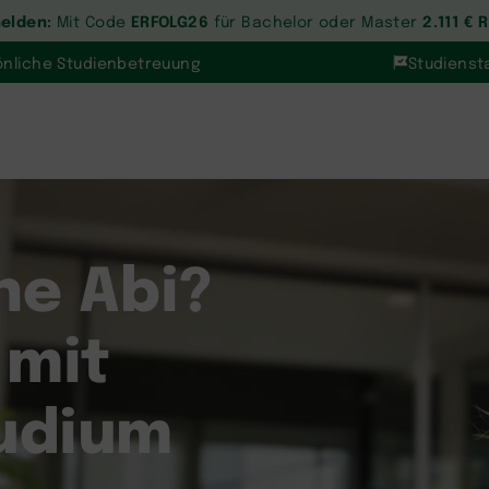
melden:
ERFOLG26
2.111 € 
Mit Code
für Bachelor oder Master
önliche Studienbetreuung
Studiensta
ne Abi?
 mit
udium