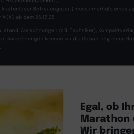
nt, Projektmanagement.)
l. kostenloser Betreuungszeit) muss innerhalb eines 
r AKAD ab dem 26.12.25
en, stand. Anrechnungen (z.B. Techniker), Kompaktvari
llen Anrechnungen können wir die Gewährung eines Rab
.
Egal, ob I
Marathon o
Wir bringen