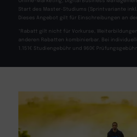
Online-Marketing, Digital Business Manageme
Start des Master-Studiums (Sprintvariante ink
Dieses Angebot gilt für Einschreibungen an de
*Rabatt gilt nicht für Vorkurse, Weiterbildung
anderen Rabatten kombinierbar. Bei individue
1.151
€ Studiengebühr und 960€ Prüfungsgebühr