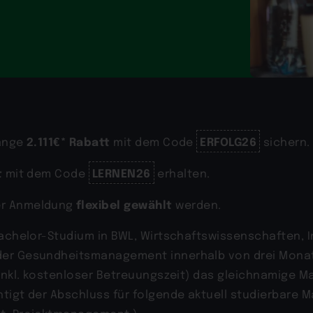
2.111€* Rabatt
ERFOLG26
gänge
mit dem Code
sichern.
t
LERNEN26
mit dem Code
erhalten.
flexibel gewählt
er Anmeldung
werden.
Bachelor-Studium in BWL, Wirtschaftswissenschaften, 
der Gesundheitsmanagement innerhalb von drei Monat
e inkl. kostenloser Betreuungszeit) das gleichnamige
igt der Abschluss für folgende aktuell studierbare Ma