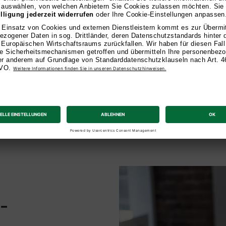
persönlic
Unsere Dozierenden b
Praxis mit. Sie verst
Branche und unterstüt
anzuwenden. Mit ihre
Leidenschaft für Lehr
-