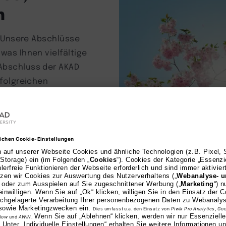
n
n. Unsere Abschlüsse
was Ihnen vielfältige
 Abschluss der AKAD
rfolgreichen
Hochkaräti