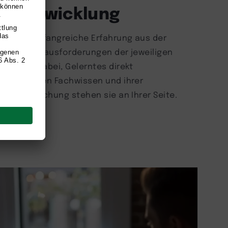
he Entwicklung
ringen umfangreiche Erfahrung aus der
ehen die Herausforderungen der jeweiligen
zen Sie dabei, Gelerntes direkt
m fundierten Fachwissen und ihrer
e und Forschung stehen sie an Ihrer Seite.