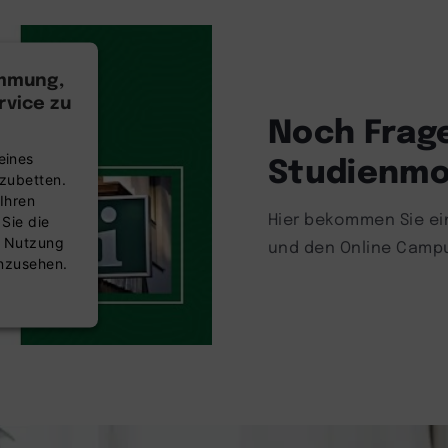
immung,
vice zu
Noch Frag
Studienmo
eines
nzubetten.
Ihren
Hier bekommen Sie ein
 Sie die
r Nutzung
und den Online Camp
anzusehen.
nsent