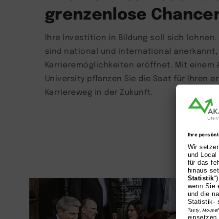
grenzenlose Chance
Ihre Investition in Bildung soll sich lohne
sind national und international anerkannt, 
Karrieremöglichkeiten eröffnet. Mit einem
University pflanzen Sie die Saat für Ihren e
Karriereweg in der Zukunft.