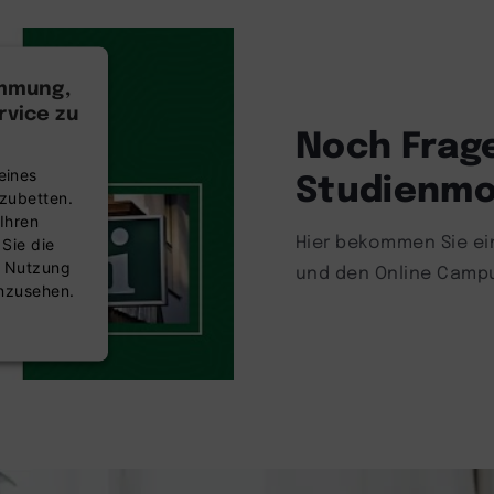
immung,
vice zu
Noch Frag
Studienmo
eines
nzubetten.
Ihren
Hier bekommen Sie ein
 Sie die
r Nutzung
und den Online Camp
anzusehen.
nsent