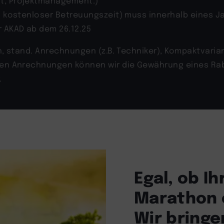
nt, Projektmanagement.)
l. kostenloser Betreuungszeit) muss innerhalb eines 
r AKAD ab dem 26.12.25
en, stand. Anrechnungen (z.B. Techniker), Kompaktvari
llen Anrechnungen können wir die Gewährung eines Rab
.
Egal, ob I
Marathon o
Wir bringen