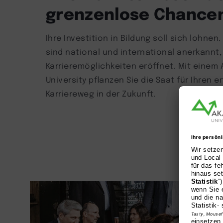
grenzenlose Chance
Ihre Investition in Bildung soll sich lohne
sind national und international anerkannt, 
Karrieremöglichkeiten eröffnet. Mit einem
University pflanzen Sie die Saat für Ihren e
Karriereweg in der Zukunft.