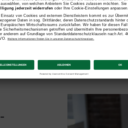
persönlic
Unsere Dozierenden b
Praxis mit. Sie verst
Branche und unterstüt
anzuwenden. Mit ihre
Leidenschaft für Lehr
-