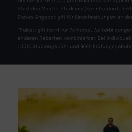
Online-Marketing, Digital Business Manageme
Start des Master-Studiums (Sprintvariante ink
Dieses Angebot gilt für Einschreibungen an de
*Rabatt gilt nicht für Vorkurse, Weiterbildung
anderen Rabatten kombinierbar. Bei individue
1.151
€ Studiengebühr und 960€ Prüfungsgebühr