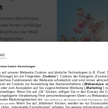
n
n. Unsere Abschlüsse
was Ihnen vielfältige
 Abschluss der AKAD
rfolgreichen
Hochkaräti