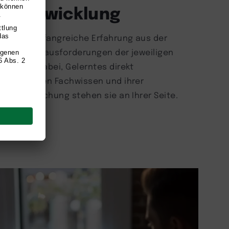
he Entwicklung
ringen umfangreiche Erfahrung aus der
ehen die Herausforderungen der jeweiligen
zen Sie dabei, Gelerntes direkt
m fundierten Fachwissen und ihrer
e und Forschung stehen sie an Ihrer Seite.