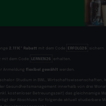
2.111€* Rabatt
ERFOLG26
gänge
mit dem Code
sichern.
t
LERNEN26
mit dem Code
erhalten.
flexibel gewählt
er Anmeldung
werden.
Bachelor-Studium in BWL, Wirtschaftswissenschaften, 
der Gesundheitsmanagement innerhalb von drei Monat
e inkl. kostenloser Betreuungszeit) das gleichnamige
igt der Abschluss für folgende aktuell studierbare Ma