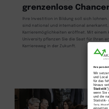
grenzenlose Chance
Ihre Investition in Bildung soll sich lohne
sind national und international anerkannt, 
Karrieremöglichkeiten eröffnet. Mit einem
University pflanzen Sie die Saat für Ihren e
Karriereweg in der Zukunft.