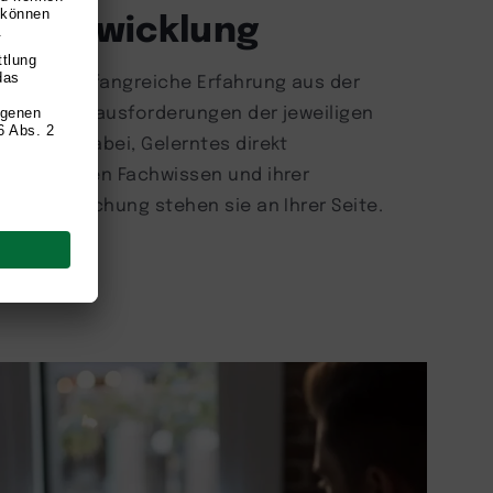
he Entwicklung
ringen umfangreiche Erfahrung aus der
ehen die Herausforderungen der jeweiligen
zen Sie dabei, Gelerntes direkt
m fundierten Fachwissen und ihrer
e und Forschung stehen sie an Ihrer Seite.