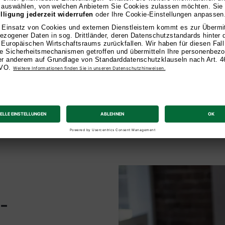
persönlic
Unsere Dozierenden b
Praxis mit. Sie verst
Branche und unterstüt
anzuwenden. Mit ihre
Leidenschaft für Lehr
-