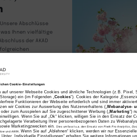
n
n. Unsere Abschlüsse
was Ihnen vielfältige
 Abschluss der AKAD
rfolgreichen
Hochkaräti