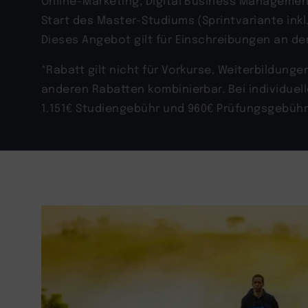
Online-Marketing, Digital Business Manageme
Start des Master-Studiums (Sprintvariante ink
Dieses Angebot gilt für Einschreibungen an de
*Rabatt gilt nicht für Vorkurse, Weiterbildung
anderen Rabatten kombinierbar. Bei individue
1.151
€ Studiengebühr und 960€ Prüfungsgebühr