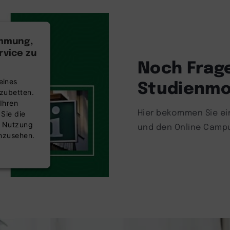
immung,
vice zu
Noch Frag
Studienmo
eines
nzubetten.
Ihren
Hier bekommen Sie ein
 Sie die
r Nutzung
und den Online Camp
anzusehen.
nsent