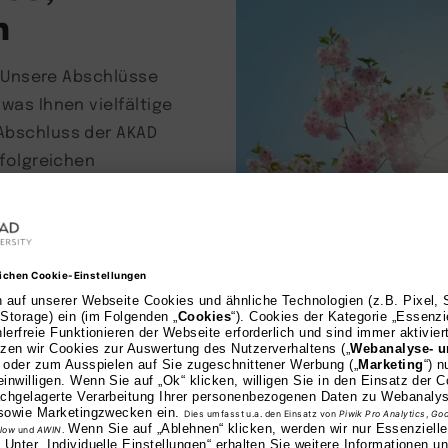
n
n. Unsere Abschlüsse
was Ihnen vielfältige
 Abschluss der AKAD
rfolgreichen
Hochkaräti