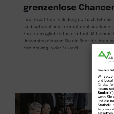
grenzenlose Chance
Ihre Investition in Bildung soll sich lohne
sind national und international anerkannt, 
Karrieremöglichkeiten eröffnet. Mit einem
University pflanzen Sie die Saat für Ihren e
Karriereweg in der Zukunft.