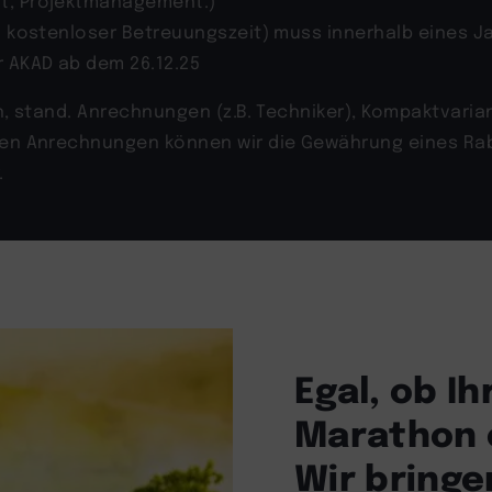
nt, Projektmanagement.)
l. kostenloser Betreuungszeit) muss innerhalb eines 
r AKAD ab dem 26.12.25
en, stand. Anrechnungen (z.B. Techniker), Kompaktvari
llen Anrechnungen können wir die Gewährung eines Rab
.
Egal, ob I
Marathon o
Wir bringen