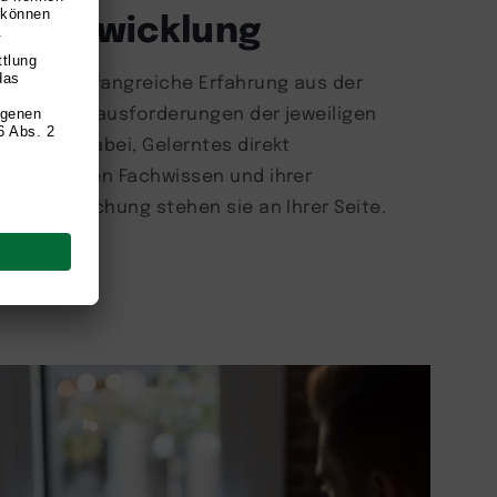
he Entwicklung
ringen umfangreiche Erfahrung aus der
ehen die Herausforderungen der jeweiligen
zen Sie dabei, Gelerntes direkt
m fundierten Fachwissen und ihrer
e und Forschung stehen sie an Ihrer Seite.