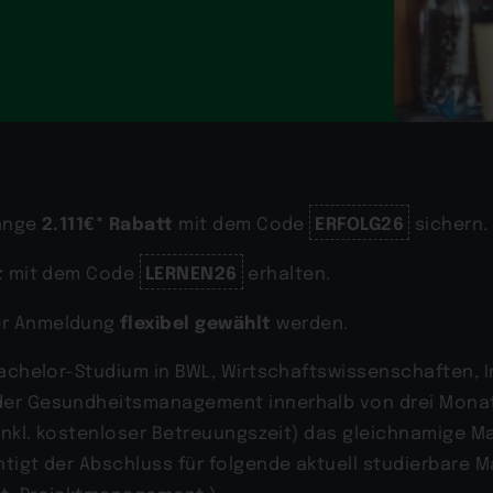
2.111€* Rabatt
ERFOLG26
gänge
mit dem Code
sichern.
t
LERNEN26
mit dem Code
erhalten.
flexibel gewählt
er Anmeldung
werden.
Bachelor-Studium in BWL, Wirtschaftswissenschaften, 
der Gesundheitsmanagement innerhalb von drei Monat
e inkl. kostenloser Betreuungszeit) das gleichnamige
igt der Abschluss für folgende aktuell studierbare Ma