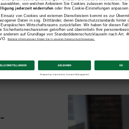
persönlic
Unsere Dozierenden b
Praxis mit. Sie verst
Branche und unterstüt
anzuwenden. Mit ihre
Leidenschaft für Lehr
-