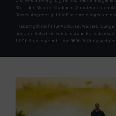
Online-Marketing, Digital Business Manageme
Start des Master-Studiums (Sprintvariante ink
Dieses Angebot gilt für Einschreibungen an de
*Rabatt gilt nicht für Vorkurse, Weiterbildung
anderen Rabatten kombinierbar. Bei individue
1.151
€ Studiengebühr und 960€ Prüfungsgebühr