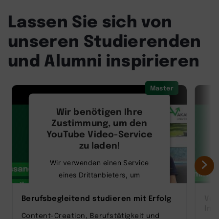
Lassen Sie sich von
unseren Studierenden
und Alumni inspirieren
Master
Wir benötigen Ihre
Zustimmung, um den
YouTube Video-Service
zu laden!
Wir verwenden einen Service
eines Drittanbieters, um
Videoinhalte einzubetten. Dieser
Berufsbegleitend studieren mit Erfolg
Vom
Service kann Daten zu Ihren
Inn
Aktivitäten sammeln. Bitte lesen
Content-Creation, Berufstätigkeit und