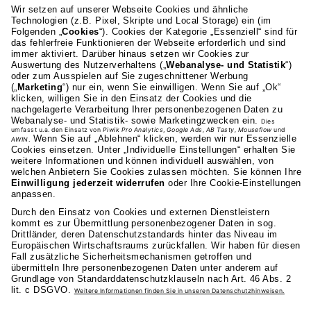
Wir beraten Sie
persönlich.
Ob telefonisch oder E-Mail – unser
Beratungsteam steht Ihnen mit Informationen
und persönlicher Unterstützung zuverlässig zur
Seite.
0711 81 495-0 (KOSTENFREI)
BERATUNG@AKAD.DE
Privatsphäre-Einstellungen