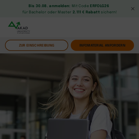
Bis 30.08. anmelden:
Mit Code
ERFOLG26
für Bachelor oder Master
2.111 € Rabatt
sichern!
ZUR EINSCHREIBUNG
INFOMATERIAL ANFORDERN