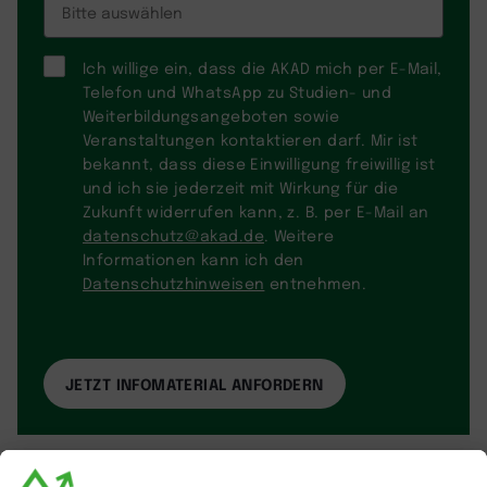
Ich willige ein, dass die AKAD mich per E-Mail,
Telefon und WhatsApp zu Studien- und
Weiterbildungsangeboten sowie
Veranstaltungen kontaktieren darf. Mir ist
bekannt, dass diese Einwilligung freiwillig ist
und ich sie jederzeit mit Wirkung für die
Zukunft widerrufen kann, z. B. per E-Mail an
datenschutz@akad.de
. Weitere
Informationen kann ich den
Datenschutzhinweisen
entnehmen.