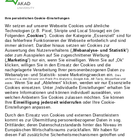
AKAD Bildungsgesellschaft mbH
Heilbronner Strasse 86
70191 Stuttgart
0711 81495-400
Studienangebot
Fakultäten
AKAD