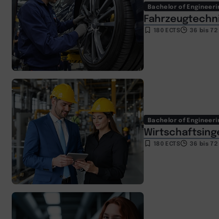
Bachelor of Engineeri
Fahrzeugtechni
180 ECTS
36 bis 7
AI
Bachelor of Engineeri
Wirtschaftsing
180 ECTS
36 bis 7
AI