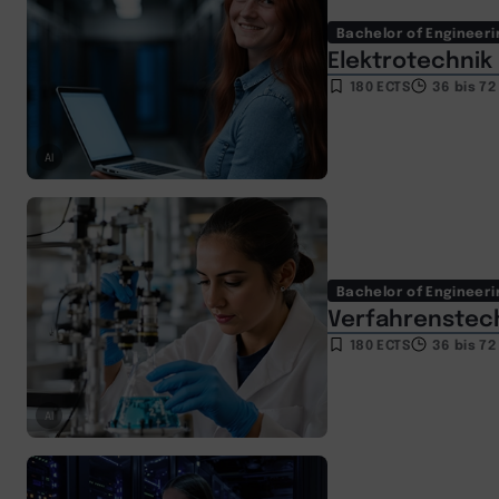
Bachelor of Engineeri
Elektrotechnik 
180 ECTS
36 bis 7
AI
Bachelor of Engineeri
Verfahrenstech
180 ECTS
36 bis 7
AI