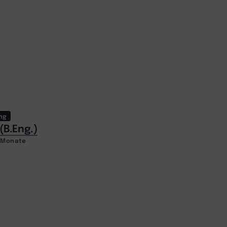
ng
B.Eng.)
2 Monate