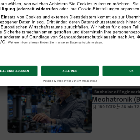
Bachelor of Engineeri
Wirtschaftsing
Erneuerbaren E
180 ECTS
36 bis 7
AI
Bachelor of Engineeri
Mechatronik (B
180 ECTS
36 bis 7
AI