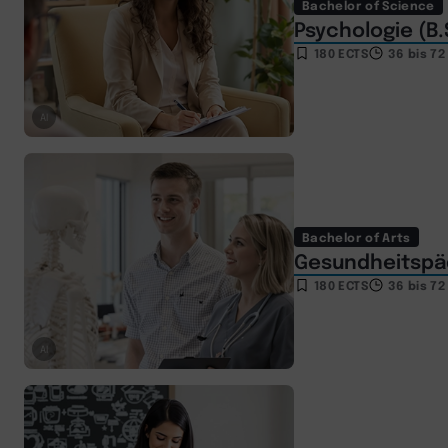
Bachelor of Science
Psychologie (B.
180 ECTS
36 bis 7
AI
Bachelor of Arts
Gesundheitspäd
180 ECTS
36 bis 7
AI