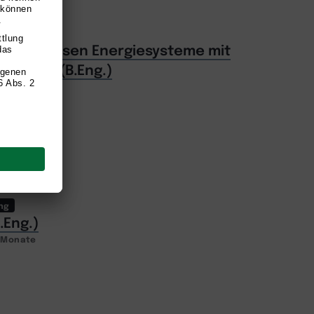
ng
enieurwesen Energiesysteme mit
nergien (B.Eng.)
2 Monate
ng
.Eng.)
2 Monate