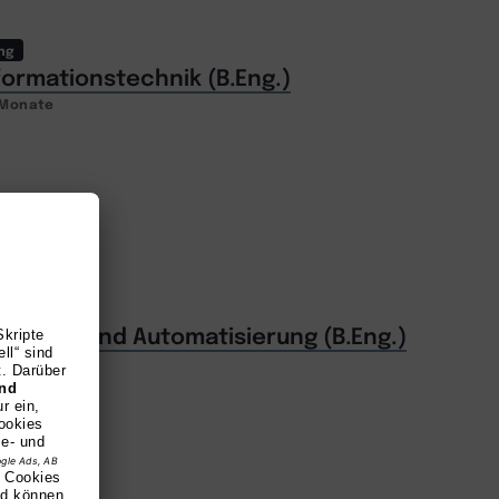
ng
formationstechnik (B.Eng.)
2 Monate
ng
Robotik und Automatisierung (B.Eng.)
2 Monate