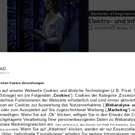
Bachelor of Engineeri
Elektro- und In
210 ECTS
42 bis 7
AI
Bachelor of Engineeri
Mechatronik – 
210 ECTS
42 bis 7
AI