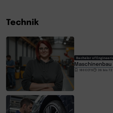
Technik
Bachelor of Engineeri
Maschinenbau (
180 ECTS
36 bis 7
AI