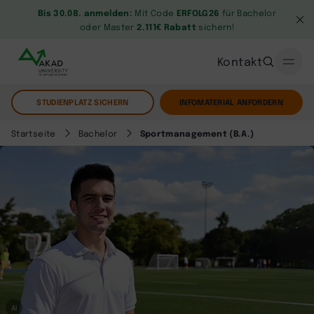
Bis 30.08. anmelden:
Mit Code
ERFOLG26
für Bachelor
oder Master
2.111€ Rabatt
sichern!
Kontakt
STUDIENPLATZ SICHERN
INFOMATERIAL ANFORDERN
Startseite
Bachelor
Sportmanagement (B.A.)
AI