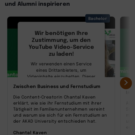
und Alumni inspirieren
Bachelor
Wir benötigen Ihre
Zustimmung, um den
YouTube Video-Service
zu laden!
Wir verwenden einen Service
eines Drittanbieters, um
Videoinhalte einzubetten. Dieser
Service kann Daten zu Ihren
Zwischen Business und Fernstudium
Vom
Aktivitäten sammeln. Bitte lesen
Inn
Sie die Details durch und stimmen
Die Content‑Creatorin Chantal Kaven
Sie der Nutzung des Service zu,
erklärt, wie sie ihr Fernstudium mit ihrer
Als
um dieses Video anzusehen.
Tätigkeit im Familienunternehmen vereint
Sta
und warum sie sich für ein Fernstudium an
man
Mehr Informationen
der AKAD University entschieden hat.
und
entw
Chantal Kaven
Akzeptieren