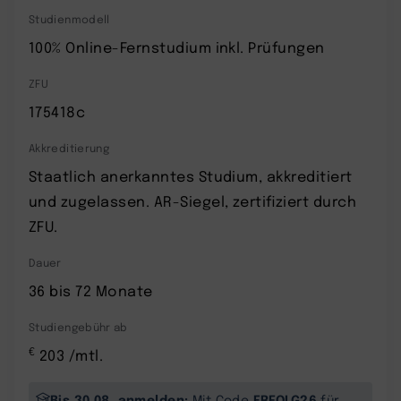
Studienmodell
100% Online-Fernstudium inkl. Prüfungen
ZFU
175418c
Akkreditierung
Staatlich anerkanntes Studium, akkreditiert
und zugelassen. AR-Siegel, zertifiziert durch
ZFU.
Dauer
36 bis 72 Monate
Studiengebühr ab
€
203 /mtl.
Bis 30.08. anmelden:
ERFOLG26
Mit Code
für