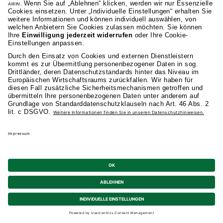
Fragen zum Studium
Sofort
Info-Event
Termin
JETZT ANRUFEN 0711 81 495-400
WHATSAPP SCHREIBEN
EMAIL