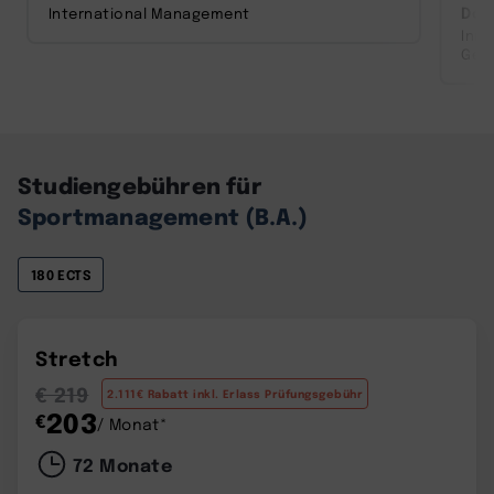
Dom
International Management
Inn
powered by
Usercentrics Consent
Ges
Management Platform
Studiengebühren für
Sportmanagement (B.A.)
180 ECTS
Stretch
€ 219
2.111€ Rabatt inkl. Erlass Prüfungsgebühr
203
€
/ Monat*
72 Monate