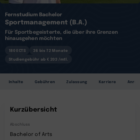
Fernstudium Bachelor
Sportmanagement (B.A.)
Für Sportbegeisterte, die über ihre Grenzen
hinausgehen möchten
180 ECTS
36 bis 72 Monate
Studiengebühr ab € 203 /mtl.
Inhalte
Gebühren
Zulassung
Karriere
Anre
Kurzübersicht
Abschluss
Bachelor of Arts