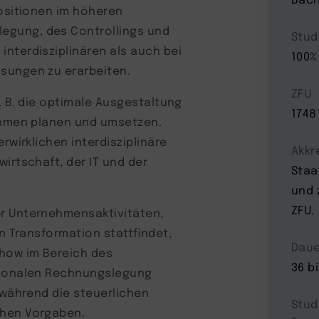
Positionen im höheren
egung, des Controllings und
Stud
nterdisziplinären als auch bei
100%
ösungen zu erarbeiten.
ZFU
. B. die optimale Ausgestaltung
1748
nehmen planen und umsetzen.
rwirklichen interdisziplinäre
Akkr
irtschaft, der IT und der
Staa
und 
ZFU.
er Unternehmensaktivitäten,
en Transformation stattfindet,
Daue
-how im Bereich des
36 b
ationalen Rechnungslegung
twährend die steuerlichen
Stud
chen Vorgaben.