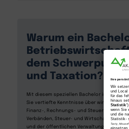
Warum ein Bachelo
Betriebswirtschaf
dem Schwerpunkt 
und Taxation?
Mit diesem speziellen Bachelor in Account
Sie vertiefte Kenntnisse über wirtschaft
Finanz-, Rechnungs- und Steuerwesens v
Verbänden, Steuer- und Wirtschaftsprüfun
und der öffentlichen Verwaltung.