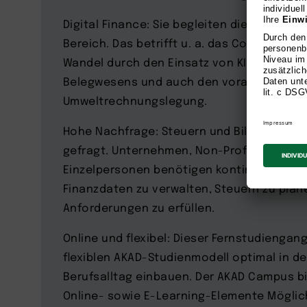
Digital Finance: Sie begleiten die digitale
Bereich. Das betrifft u. a. das Controllin
Wandel durch den Einsatz von KI unterliegt,
Belegwesens und auch den voranschreiten
Umweltrechnungslegung.
Hohe Nachfrage: Steuern und Bilanzen sind
gefragt. Unternehmen, Non-Profit-Organis
Einzelpersonen benötigen kontinuierlich F
Finanzdaten zu verwalten, Steuern zu plan
Anforderungen zu erfüllen.
Online und flexibel: Dieser Fernstudiengang
flexiblen AKAD-Studienmodell optimal in 
Berufsalltag einbauen. Der AKAD Campus b
Online- sowie E-Learning-Elemente Möglich