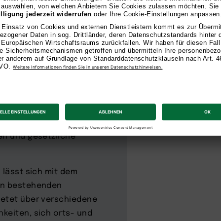
 Transformation im Finance-
g, das zunehmend einem
 die Digitalisierung des
den Auf- und Ausbau einer
 als Berufsfelder immer
ationen und
achkräfte, um ihre
en und gesetzliche
 lässt sich mit dem
den bestehenden
ietet über verschiedene
keiten, sich orts- und