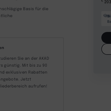
€
203
nschlägige Basis für die
tliche
B
B
en
tudieren Sie an der AKAD
s günstig. Mit bis zu 90
nd exklusiven Rabatten
angebote. Jetzt
liederbereich aufrufen!