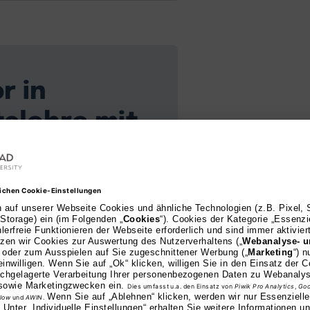
r in
tslehre mit
Accounting
ing und Taxation erwerben
liche Zusammenhänge des
on Unternehmen,
gsgesellschaften, Banken