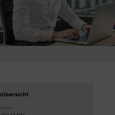
zübersicht
hluss
elor of Arts