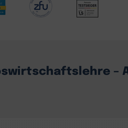
bswirtschaftslehre –