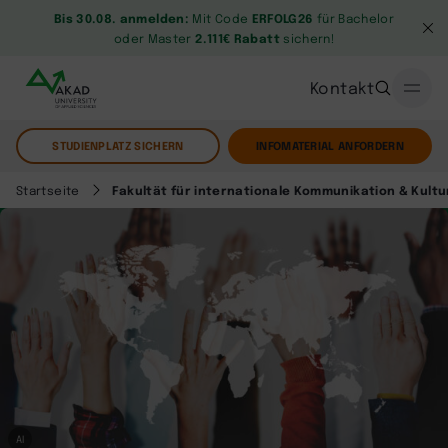
Bis 30.08. anmelden:
Mit Code
ERFOLG26
für Bachelor
oder Master
2.111€ Rabatt
sichern!
Kontakt
STUDIENPLATZ SICHERN
INFOMATERIAL ANFORDERN
Startseite
Fakultät für internationale Kommunikation & Kultu
AI