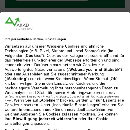
AKAD Bildungsgesellschaft mbH
Heilbronner Strasse 86
70191 Stuttgart
0711 81495-400
Studienangebot
Fakultäten