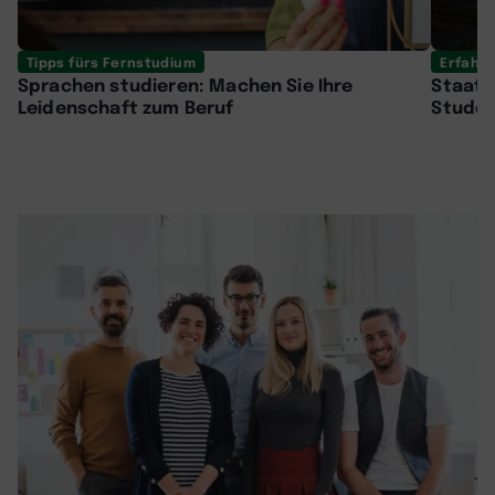
Tipps fürs Fernstudium
Erfahr
Sprachen studieren: Machen Sie Ihre
Staatl
Leidenschaft zum Beruf
Stude