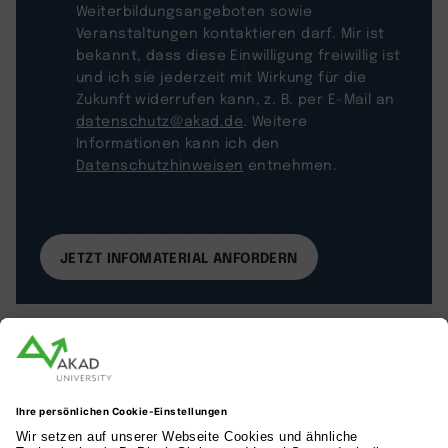
Weiterbildungsangeboten sowie
Veranstaltungen kontaktieren darf. Mir ist
bekannt, dass diese Einwilligung freiwillig ist
und ich sie jederzeit mit Wirkung für die
Zukunft widerrufen kann, z. B. per E-Mail an
datenschutz@akad.de
. Weitere
Informationen kann ich den
Datenschutzhinweisen
entnehmen.