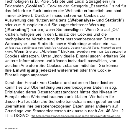
AKAD Bildungsgesellschaft mbH
Heilbronner Strasse 86
70191 Stuttgart
0711 81495-400
Studienangebot
Fakultäten
AKAD