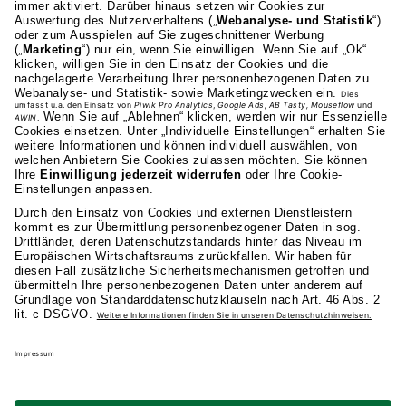
Heilbronner Strasse 86
70191 Stuttgart
0711 81495-400
Studienangebot
Fakultäten
AKAD
Privatsphäre-Einstellungen