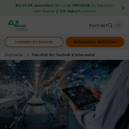
Bis 30.08. anmelden:
Mit Code
ERFOLG26
für Bachelor
oder Master
2.111€ Rabatt
sichern!
Kontakt
STUDIENPLATZ SICHERN
INFOMATERIAL ANFORDERN
Startseite
Fakultät für Technik & Informatik
AI