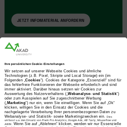
AKAD Bildungsgesellschaft mbH
Heilbronner Strasse 86
70191 Stuttgart
0711 81495-400