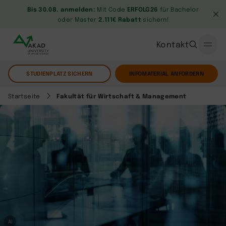
Bis 30.08. anmelden:
Mit Code
ERFOLG26
für Bachelor
oder Master
2.111€ Rabatt
sichern!
Kontakt
STUDIENPLATZ SICHERN
INFOMATERIAL ANFORDERN
Startseite
Fakultät für Wirtschaft & Management
AI