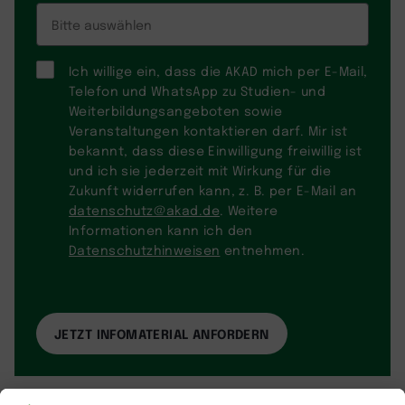
Ich willige ein, dass die AKAD mich per E-Mail,
Telefon und WhatsApp zu Studien- und
Weiterbildungsangeboten sowie
Veranstaltungen kontaktieren darf. Mir ist
bekannt, dass diese Einwilligung freiwillig ist
und ich sie jederzeit mit Wirkung für die
Zukunft widerrufen kann, z. B. per E-Mail an
datenschutz@akad.de
. Weitere
Informationen kann ich den
Datenschutzhinweisen
entnehmen.