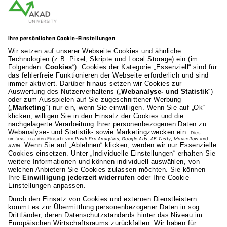
AKAD Bildungsgesellschaft mbH
Heilbronner Strasse 86
70191 Stuttgart
0711 81495-400
Studienangebot
Fakultäten
AKAD