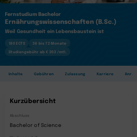
Fernstudium Bachelor
Ernährungswissenschaften (B.Sc.)
Weil Gesundheit ein Lebensbaustein ist
180 ECTS
36 bis 72 Monate
Studiengebühr ab € 203 /mtl.
Inhalte
Gebühren
Zulassung
Karriere
Anre
Kurzübersicht
Abschluss
Bachelor of Science