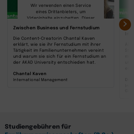
Wir verwenden einen Service
eines Drittanbieters, um
Videoinhalte einzubetten. Dieser
Service kann Daten zu Ihren
Zwischen Business und Fernstudium
Vom
Aktivitäten sammeln. Bitte lesen
Inn
Sie die Details durch und stimmen
Die Content‑Creatorin Chantal Kaven
Sie der Nutzung des Service zu,
erklärt, wie sie ihr Fernstudium mit ihrer
Als
um dieses Video anzusehen.
Tätigkeit im Familienunternehmen vereint
Sta
und warum sie sich für ein Fernstudium an
man
Mehr Informationen
der AKAD University entschieden hat.
und
entw
Chantal Kaven
Akzeptieren
Dom
International Management
Inn
powered by
Usercentrics Consent
Ges
Management Platform
Studiengebühren für