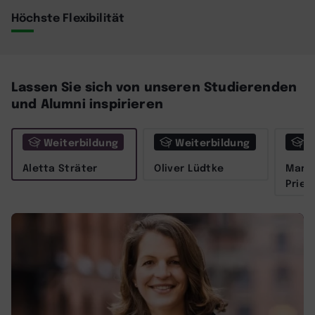
Höchste Flexibilität
Lassen Sie sich von unseren Studierenden
und Alumni inspirieren
Weiterbildung
Weiterbildung
W
Aletta Sträter
Oliver Lüdtke
Marit
Prieß