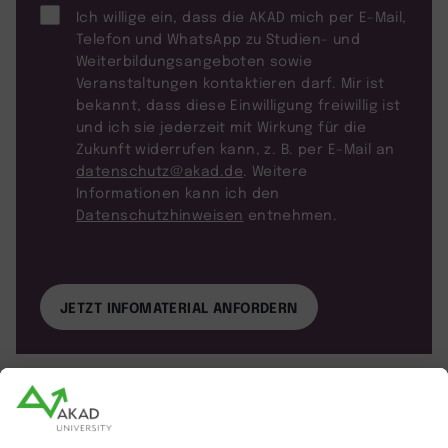
Ich willige ein, dass die AKAD mich per E-Mail,
Telefon und WhatsApp zu Studien- und
Weiterbildungsangeboten sowie
Veranstaltungen kontaktieren darf. Mir ist
bekannt, dass diese Einwilligung freiwillig ist
und ich sie jederzeit mit Wirkung für die
Zukunft widerrufen kann, z. B. per E-Mail an
datenschutz@akad.de
. Weitere
Informationen kann ich den
Datenschutzhinweisen
entnehmen.