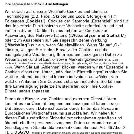
AKAD Bildungsgesellschaft mbH
Heilbronner Strasse 86
70191 Stuttgart
0711 81495-400
Studienangebot
Fakultäten
AKAD