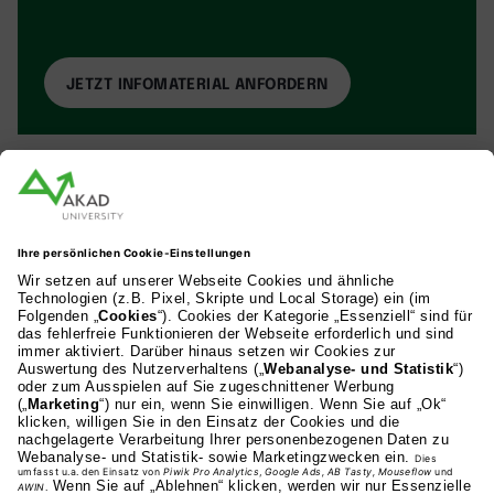
AKAD Bildungsgesellschaft mbH
Heilbronner Strasse 86
70191 Stuttgart
0711 81495-400