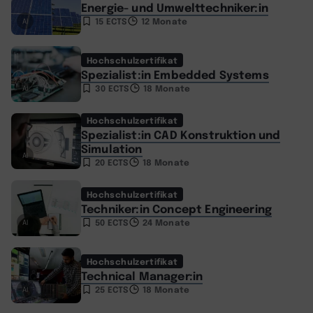
Energie- und Umwelttechniker:in
15 ECTS
12 Monate
AI
Hochschulzertifikat
Spezialist:in Embedded Systems
30 ECTS
18 Monate
AI
Hochschulzertifikat
Spezialist:in CAD Konstruktion und
Simulation
AI
20 ECTS
18 Monate
Hochschulzertifikat
Techniker:in Concept Engineering
50 ECTS
24 Monate
AI
Hochschulzertifikat
Technical Manager:in
25 ECTS
18 Monate
AI