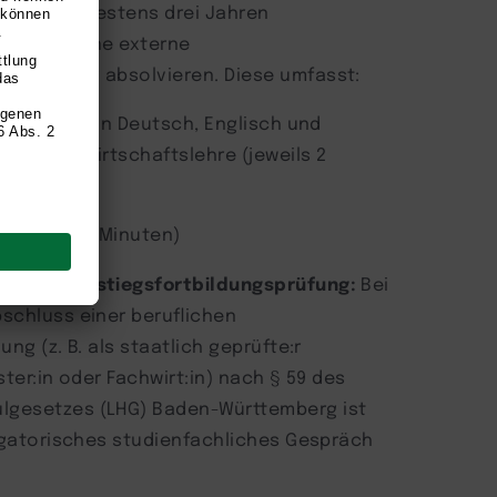
g und mindestens drei Jahren
 können eine externe
gsprüfung absolvieren. Diese umfasst:
e Prüfungen in Deutsch, Englisch und
Betriebswirtschaftslehre (jeweils 2
rüfung (30 Minuten)
fliche Aufstiegsfortbildungsprüfung:
Bei
schluss einer beruflichen
ung (z. B. als staatlich geprüfte:r
ster:in oder Fachwirt:in) nach § 59 des
gesetzes (LHG) Baden-Württemberg ist
ligatorisches studienfachliches Gespräch