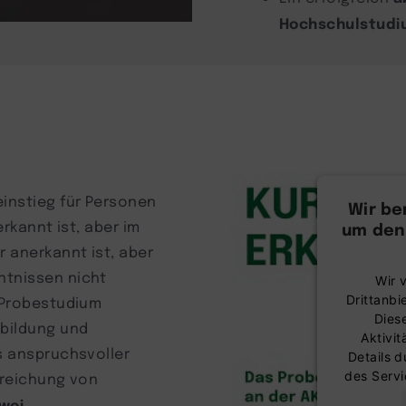
Hochschulstudi
instieg für Personen
Wir be
rkannt ist, aber im
um den
 anerkannt ist, aber
tnissen nicht
Wir 
Drittanbi
 Probestudium
Dies
bildung und
Aktivit
s anspruchsvoller
Details 
des Servi
rreichung von
wei