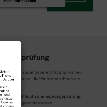
Mehr Informationen
Akzeptieren
ered by
Usercentrics Consent
Management Platform
it
ugangsprüfung
e Hochschulzugangsberechtigung können
dium aufnehmen. Hierfür stehen Ihnen die
ten offen:
ifikation und Hochschuleignungsprüfung:
mit einer abgeschlossenen