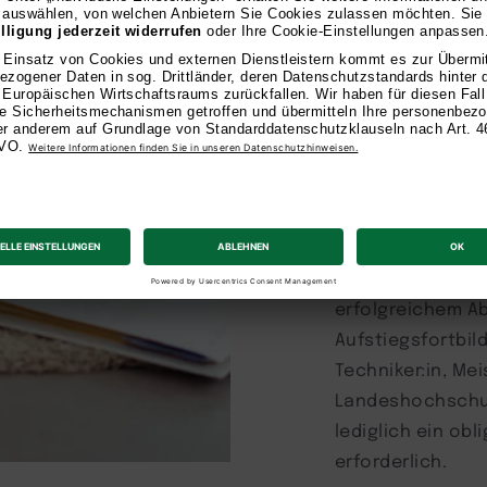
Berufsausbildun
Berufserfahrung
Hochschuleignun
Drei schriftlich
Mathematik oder 
Stunden)
Eine mündliche P
Anerkannte beru
erfolgreichem Ab
Aufstiegsfortbild
Techniker:in, Mei
Landeshochschul
lediglich ein ob
erforderlich.