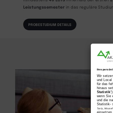
Leistungssemester
in das reguläre Studiu
PROBESTUDIUM DETAILS