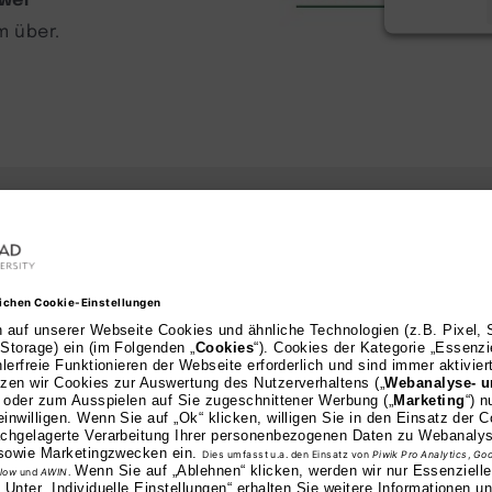
m über.
pow
3. Studium m
Hochschulz
Auch ohne klassisch
Sie ein Bachelor-Stu
folgenden Möglichkei
Berufliche Qual
Bewerber:innen 