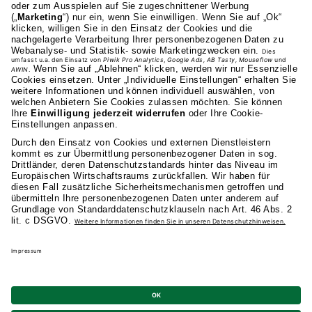
70191 Stuttgart
0711 81495-400
Studienangebot
Fakultäten
AKAD
Privatsphäre-Einstellungen
Datenschutz
Allgemeine Studienbedingungen