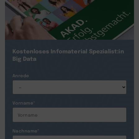
Kostenloses Infomaterial
Spezialist:in
Big Data
Anrede
Vorname
*
Nachname
*