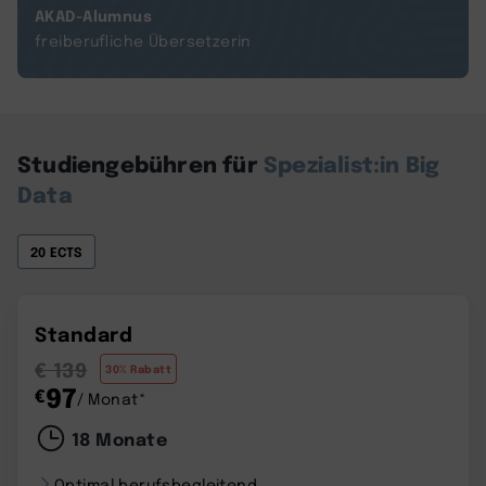
AKAD-Alumnus
freiberufliche Übersetzerin
Studiengebühren für
Spezialist:in Big
Data
20 ECTS
Standard
€ 139
30% Rabatt
97
€
/ Monat*
18 Monate
Optimal berufsbegleitend