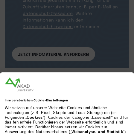
und ich sie jederzeit mit Wirkung für die
Zukunft widerrufen kann, z. B. per E-Mail an
datenschutz@akad.de
. Weitere
Informationen kann ich den
Datenschutzhinweisen
entnehmen.
AKAD Bildungsgesellschaft mbH
Heilbronner Strasse 86