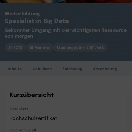
Weiterbildung
Spezialist:in Big Data
Gekonnter Umgang mit der wichtigsten Ressource
von morgen
20 ECTS
18 Monate
Studiengebühr € 97 /mtl.
Inhalte
Gebühren
Zulassung
Anrechnung
B
Kurzübersicht
Abschluss
Hochschulzertifikat
Studienmodell