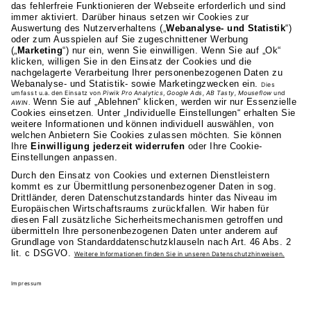
AKAD Bildungsgesellschaft mbH
Heilbronner Strasse 86
70191 Stuttgart
0711 81495-400
Studienangebot
Fakultäten
AKAD
Privatsphäre-Einstellungen