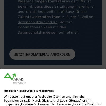
Veranstaltungen kontaktieren darf. Mir ist
bekannt, dass diese Einwilligung freiwillig ist
und ich sie jederzeit mit Wirkung für die
Zukunft widerrufen kann, z. B. per E-Mail an
datenschutz@akad.de
. Weitere
Informationen kann ich den
Datenschutzhinweisen
entnehmen.