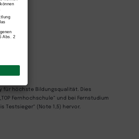
y für höchste Bildungsqualität. Dies
„TOP Fernhochschule“ und bei Fernstudium
is Testsieger“ (Note 1,5) hervor.