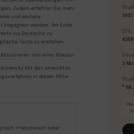
Stud
igen. Zudem erfahren Sie mehr
100%
leme und weitere
keit begegnen werden. Am Ende
ZFU
Texte ins Deutsche zu
4359
ische Texte zu erstellen.
 Absolvieren von einer Klausur.
Daue
3 Mo
University mit den erreichten
ngsverfahren in dieser Höhe
Stud
€
68 
B
W
glisch, Französisch oder