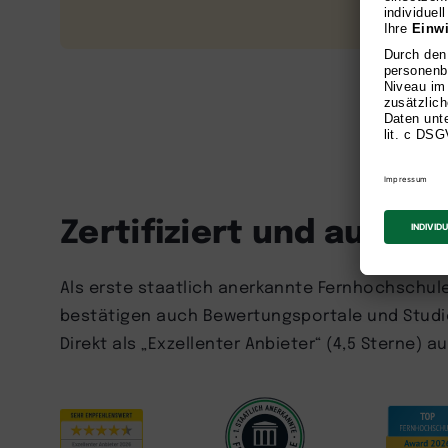
Zertifiziert und ausge
Als erste staatlich anerkannte Fernhochschule 
bestätigen auch Bewertungsportale und Studie
Direkt als „Exzellenter Anbieter“ (4,5 Sterne) 