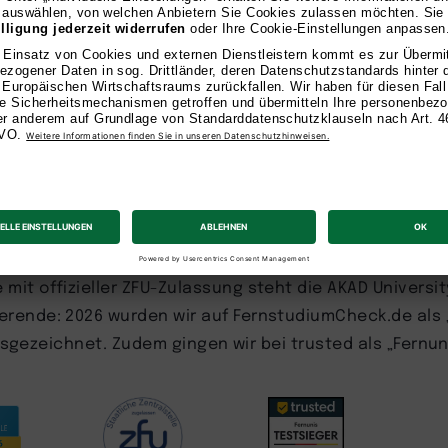
zeichnet
mit offizieller ZFU-Zulassung steht die AKAD Universit
rende: 2026 wurden wir auf FernstudiumCheck.de als 
ausgezeichnet. Zudem gingen wir bei trusted als „Fernun