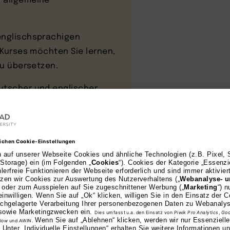
 englischsprachigen
s Kurses möchten Sie lernen,
zu übersetzen.
utscher und englischer
n Ihnen ist klar: Sprache
se in Englisch und
 Ihre Chancen auf dem
markt zu erhöhen.
ternationalen Unternehmen
eutschen und der