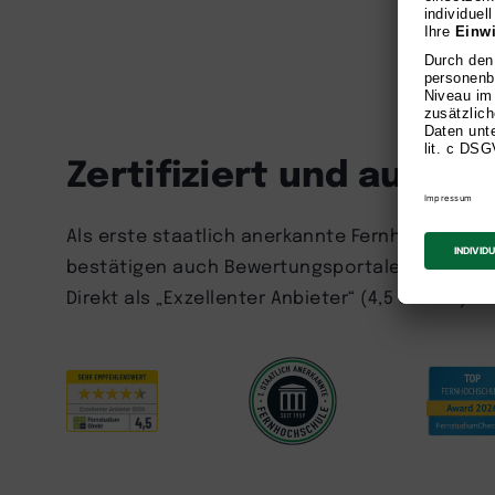
Zertifiziert und ausge
Als erste staatlich anerkannte Fernhochschule 
bestätigen auch Bewertungsportale und Studie
Direkt als „Exzellenter Anbieter“ (4,5 Sterne) 