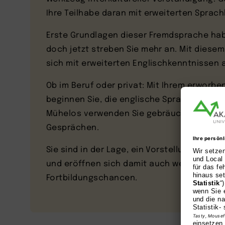
Ihre Teilhabe daran mit erweiterten Spra
Erste Grundlagen dieser Fremdsprache hab
doch jetzt streben Sie mehr an. Mit diesem
sich mit erweiterten Englischkenntnissen 
Ob im Beruf oder privat: Mit Ihrem erworbe
beginnen Sie, die englische Sprache routi
Mühelos verwenden Sie gebräuchliche Sat
Gesprächen.
Sie sind in der Lage, ein Vorstellungsgespr
und eröffnen sich damit auch weltweit Kar
Fortbildungschancen.