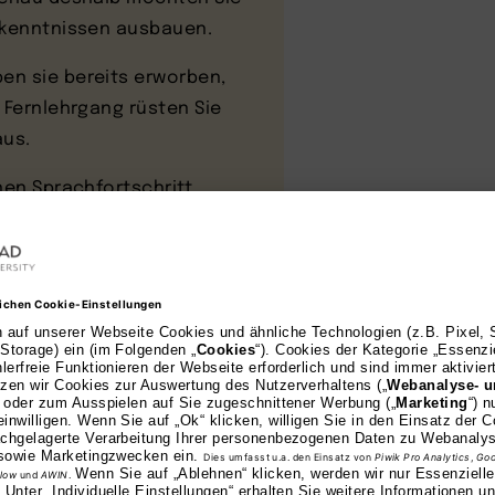
chkenntnissen ausbauen.
en sie bereits erworben,
 Fernlehrgang rüsten Sie
aus.
nen Sprachfortschritt
nemäßig einzusetzen.
zkonstruktionen in
äch auf Englisch zu führen,
riere- und