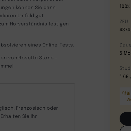
100%
bungen können Sie dann
iliären Umfeld gut
ZFU
zum Hörverständnis festigen
4374
bsolvieren eines Online-Tests.
Daue
5 Mo
ten von Rosetta Stone –
ramme!
Stud
€
68 
B
W
glisch, Französisch oder
rhalten Sie Ihr