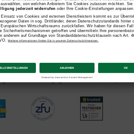
zeichnet
mit offizieller ZFU-Zulassung steht die AKAD Universit
rende: 2026 wurden wir auf FernstudiumCheck.de als 
ausgezeichnet. Zudem gingen wir bei trusted als „Fernun