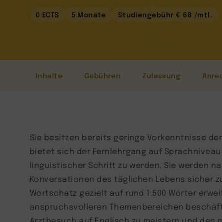
0 ECTS
5 Monate
Studiengebühr € 68 /mtl.
Inhalte
Gebühren
Zulassung
Anre
Sie besitzen bereits geringe Vorkenntnisse d
bietet sich der Fernlehrgang auf Sprachniveau 
linguistischer Schritt zu werden. Sie werden n
Konversationen des täglichen Lebens sicher zu
Wortschatz gezielt auf rund 1.500 Wörter erwei
anspruchsvolleren Themenbereichen beschäfti
Arztbesuch auf Englisch zu meistern und den 