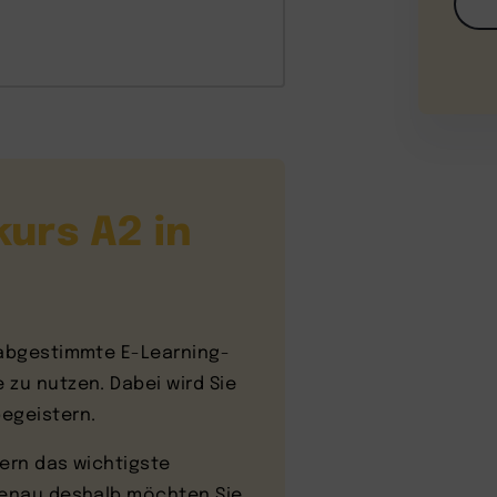
urs A2 in
 abgestimmte E-Learning-
 zu nutzen. Dabei wird Sie
egeistern.
dern das wichtigste
 Genau deshalb möchten Sie