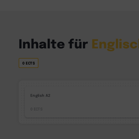
Inhalte für
Englis
0 ECTS
English A2
0