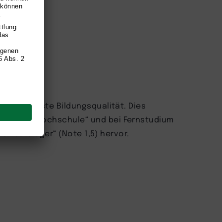
y für höchste Bildungsqualität. Dies
„TOP Fernhochschule“ und bei Fernstudium
is Testsieger“ (Note 1,5) hervor.