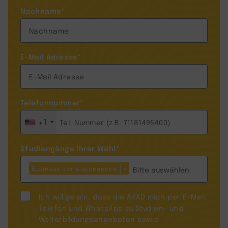
Nachname
*
E-Mail Adresse
*
Telefonnummer
*
+1
Studiengänge Ihrer Wahl
*
Business correspondence
×
Ich willige ein, dass die AKAD mich per E-Mail,
Telefon und WhatsApp zu Studien- und
Weiterbildungsangeboten sowie