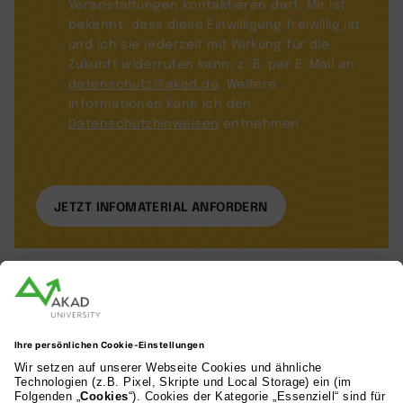
Veranstaltungen kontaktieren darf. Mir ist
bekannt, dass diese Einwilligung freiwillig ist
und ich sie jederzeit mit Wirkung für die
Zukunft widerrufen kann, z. B. per E-Mail an
datenschutz@akad.de
. Weitere
Informationen kann ich den
Datenschutzhinweisen
entnehmen.