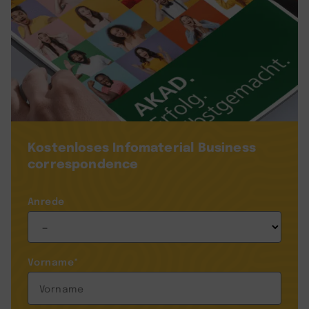
Kostenloses Infomaterial
Business
correspondence
Anrede
Vorname
*