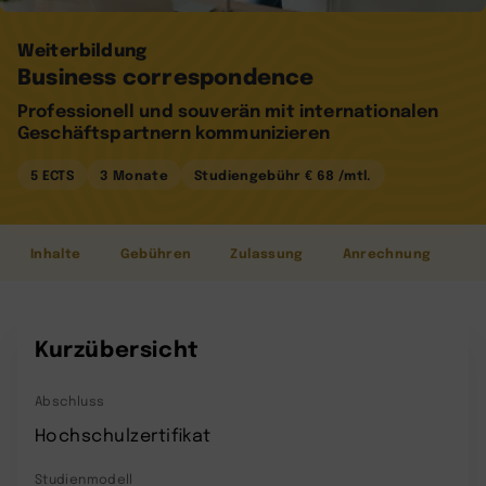
Weiterbildung
Business correspondence
Professionell und souverän mit internationalen
Geschäftspartnern kommunizieren
5 ECTS
3 Monate
Studiengebühr € 68 /mtl.
Inhalte
Gebühren
Zulassung
Anrechnung
Kurzübersicht
Abschluss
Hochschulzertifikat
Studienmodell