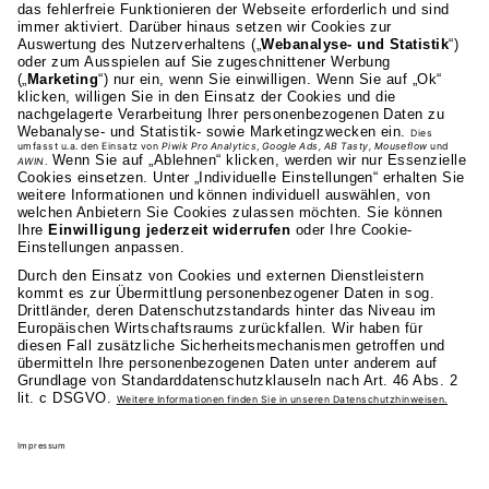
AKAD Bildungsgesellschaft mbH
Heilbronner Strasse 86
70191 Stuttgart
0711 81495-400
Studienangebot
Fakultäten
AKAD
Privatsphäre-Einstellungen