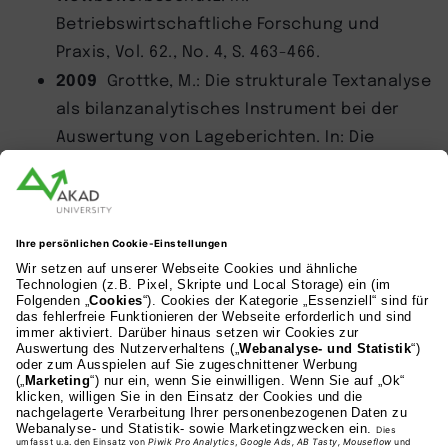
Betriebswirtschaftliche Forschung und
Praxis, Vol. 62., No. 4, S. 463-466.
2009
Grottke, M.: Die strukturale Textanalyse
als bilanzanalytisches Instrument bei der
Auswertung von Lageberichten. In: Die
Betriebswirtschaft, Vol. 69., No.4, S. 463-477.
2009
Grottke, M.: Der Solvenztest: (k)eine
sinnvolle Alternative zur Kapitalerhaltung?
Eine kritische Analyse. In:
Kapitalmarktorientierte Rechnungslegung,
Vol. 9, No. 6 (2009), S. 353-362.
2009
Grottke, M.: Kritik an der
Kapitalerhaltung und synoptische
Darstellung des aktuellen Stands der
Reformvorschläge, In:
Kapitalmarktorientierte Rechnungslegung,