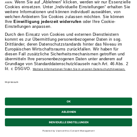
Vol. 9., No. 5 (2009), S. 261-266.
2009
Grottke, M.; Strobl, S.: Eine kritische
Analyse des Exposure Draft Management
Commentary mit Blick auf seine zentralen
Zielsetzungen. In: IRZ – Zeitschrift für
internationale Rechnungslegung 2009, Heft
11, S. 483-488.
2009
Grottke, M.; Reckziegel, S.: Die
Anwendung der neuen
Verrechnungspreisvorschriften des § 1 AStG
bei Kapitalgesellschaften. In: Steuer und
Studium 2009, Heft 6, S. 268-280.
2009
Grottke, M.; Schildbach, T.: Lehren aus
der Subprime-Krise für Rechnungslegung
und Corporate Governance. In: Haeseler, H.