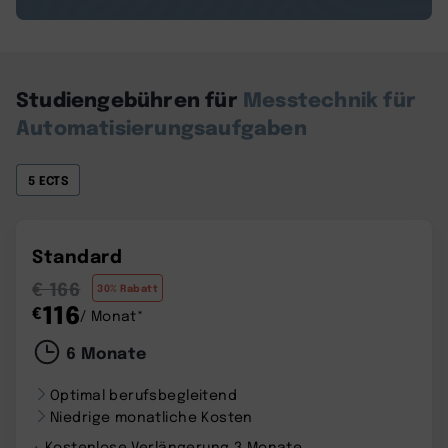
Studiengebühren für
Messtechnik für
Automatisierungsaufgaben
5 ECTS
Standard
€ 166
30% Rabatt
116
€
/ Monat*
6 Monate
Optimal berufsbegleitend
Niedrige monatliche Kosten
+ Kostenlose Verlängerung 3 Monate