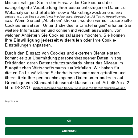
0711 81495-400
Studienangebot
Fakultäten
AKAD
Privatsphäre-Einstellungen
Datenschutz
Allgemeine Studienbedingungen
Kündigung
Barrierefreiheit