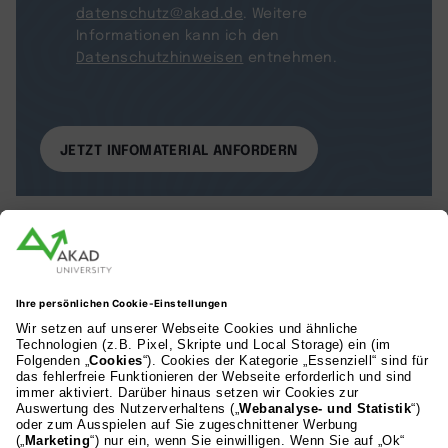
datenschutz@akad.de
. Weitere
Informationen kann ich den
Datenschutzhinweisen
entnehmen.
AKAD Bildungsgesellschaft mbH
Heilbronner Strasse 86
70191 Stuttgart