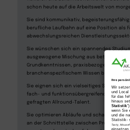
schon heute auf die Arbeitswelt von morge
Sie sind kommunikativ, begeisterungsfähi
berufliche Laufbahn auf eine Position als 
abwechslungsreichen Dienstleistungssekto
Sie wünschen sich ein spannendes Studium
ausgewogene Mischung aus betriebswirts
Grundkenntnissen, praxisbezogenen Man
branchenspezifischem Wissen bereithält.
Sie eignen sich ein vielseitiges Skill-Set a
fach- und funktionsübergreifend arbeiten 
gefragten Allround-Talent.
Sie optimieren Abläufe und schaffen neue
an der Schnittstelle zwischen Produkt/Ang