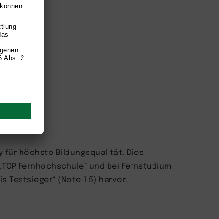
y für höchste Bildungsqualität. Dies
„TOP Fernhochschule“ und bei Fernstudium
is Testsieger“ (Note 1,5) hervor.