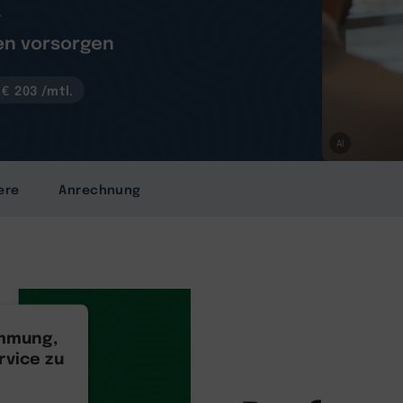
t
en vorsorgen
€ 203 /mtl.
AI
ere
Anrechnung
immung,
vice zu