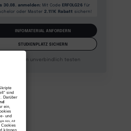
is 30.08. anmelden:
ERFOLG26
Mit Code
für
2.111€ Rabatt
achelor oder Master
sichern!
INFOMATERIAL ANFORDERN
STUDIENPLATZ SICHERN
4 Wochen unverbindlich testen