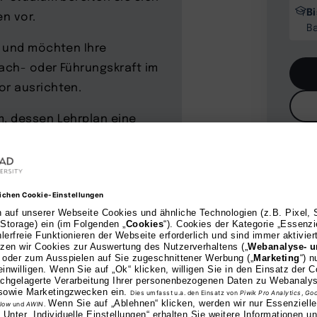
B
n vor.
B
g und möchten Ihre
Fach- oder Führungskraft im
r ausrichten.
, dessen Lehrplan eine
chaftlichen
agement-Kompetenzen und
n, um in Ihrem Berufsleben
zu können – Ihr Weg zum
, überzeugende Prozesse
ebot und Kundschaft, also