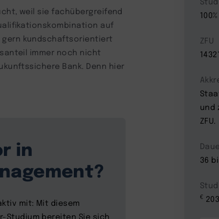
Stud
ucht, weil sie fachübergreifend
100%
ualifikationskombination auf
 gern kundschaftsorientiert
ZFU
tsanteil immer noch nicht
1432
zukunftssichere Bank. Denn hier
Akkr
Staa
und 
ZFU.
r in
Daue
36 b
anagement?
Stud
€
203
ktiv mit: Mit diesem
r-Studium bereiten Sie sich