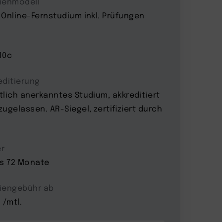
ienmodell
 Online-Fernstudium inkl. Prüfungen
10c
editierung
tlich anerkanntes Studium, akkreditiert
zugelassen. AR-Siegel, zertifiziert durch
r
is 72 Monate
iengebühr ab
 /mtl.