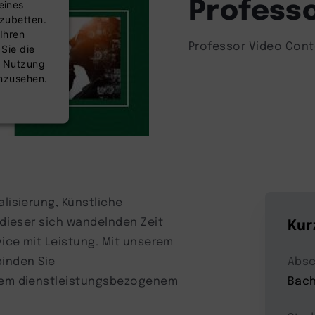
Professo
eines
nzubetten.
Ihren
Professor Video Cont
 Sie die
r Nutzung
anzusehen.
nsent
alisierung, Künstliche
n dieser sich wandelnden Zeit
Kur
vice mit Leistung. Mit unserem
inden Sie
Absc
llem dienstleistungsbezogenem
Bach