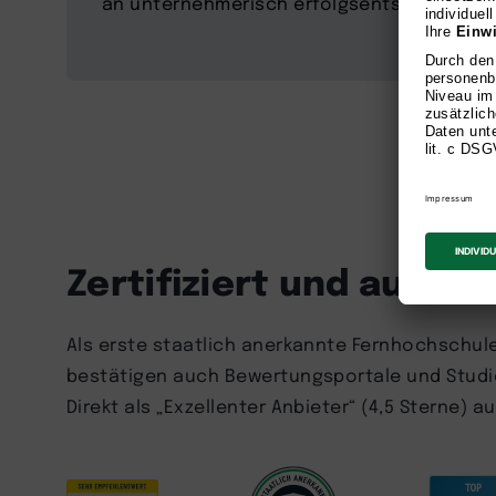
an unternehmerisch erfolgsentscheidender
Zertifiziert und ausge
Als erste staatlich anerkannte Fernhochschule 
bestätigen auch Bewertungsportale und Studie
Direkt als „Exzellenter Anbieter“ (4,5 Sterne) 