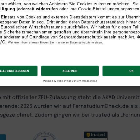
 Stelle.
zeichnet
mit offizieller ZFU-Zulassung steht die AKAD Universit
rende: 2026 wurden wir auf FernstudiumCheck.de als 
ausgezeichnet. Zudem gingen wir bei trusted als „Fernun