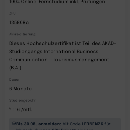
100% Online-Fernstudium inkl. Prüfungen
ZFU
135808c
Akkreditierung
Dieses Hochschulzertifikat ist Teil des AKAD-
Studiengangs International Business
Communication – Tourismusmanagement
(B.A.).
Dauer
6 Monate
Studiengebühr
€
116 /mtl.
Bis 30.08. anmelden:
LERNEN26
Mit Code
für
30% Rabatt
Weiterbildungen
sichern!