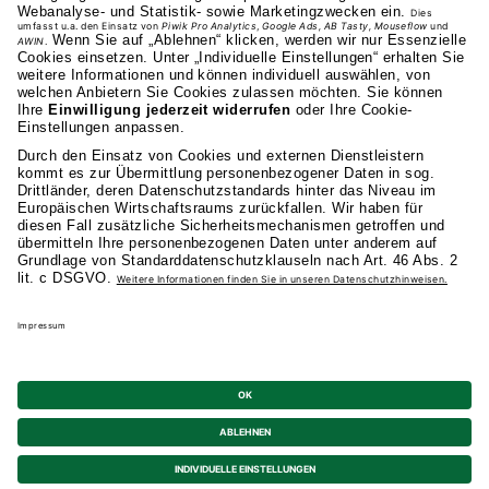
0711 81495-400
Studienangebot
Fakultäten
AKAD
Privatsphäre-Einstellungen
Datenschutz
Allgemeine Studienbedingungen
Kündigung
Barrierefreiheit
Impressum