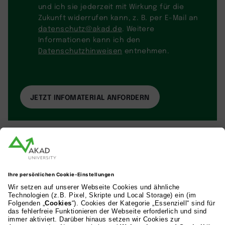
und ich sie jederzeit mit Wirkung für die
Zukunft widerrufen kann, z. B. per E-Mail an
datenschutz@akad.de
. Weitere
Informationen kann ich den
Datenschutzhinweisen
entnehmen.
AKAD Bildungsgesellschaft mbH
Heilbronner Strasse 86