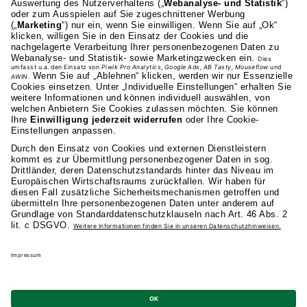
70191 Stuttgart
0711 81495-400
Studienangebot
Fakultäten
AKAD
Privatsphäre-Einstellungen
Datenschutz