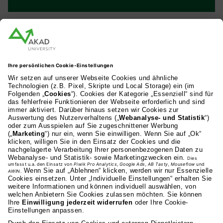
AKAD Bildungsgesellschaft mbH
Heilbronner Strasse 86
70191 Stuttgart
0711 81495-400
Studienangebot
Fakultäten