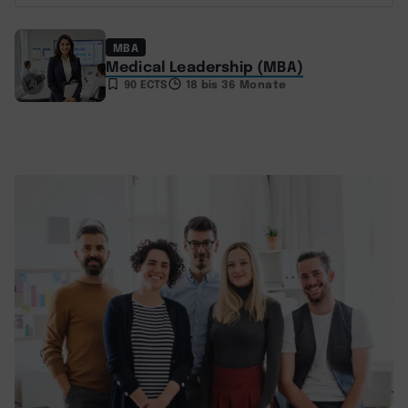
MBA
Medical Leadership (MBA)
90 ECTS
18 bis 36 Monate
AI