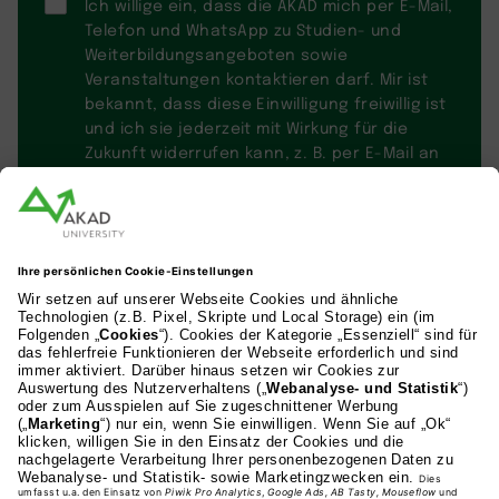
Ich willige ein, dass die AKAD mich per E-Mail,
Telefon und WhatsApp zu Studien- und
Weiterbildungsangeboten sowie
Veranstaltungen kontaktieren darf. Mir ist
bekannt, dass diese Einwilligung freiwillig ist
und ich sie jederzeit mit Wirkung für die
Zukunft widerrufen kann, z. B. per E-Mail an
datenschutz@akad.de
. Weitere
Informationen kann ich den
Datenschutzhinweisen
entnehmen.