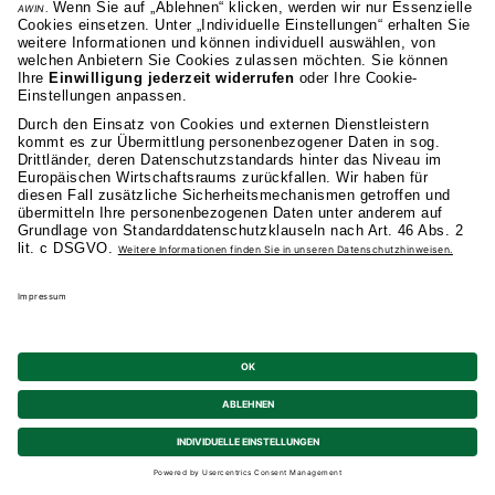
AKAD Bildungsgesellschaft mbH
Heilbronner Strasse 86
70191 Stuttgart
0711 81495-400
Studienangebot
Fakultäten
AKAD