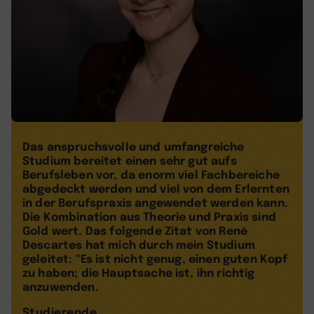
Das anspruchsvolle und umfangreiche
Studium bereitet einen sehr gut aufs
Berufsleben vor, da enorm viel Fachbereiche
abgedeckt werden und viel von dem Erlernten
in der Berufspraxis angewendet werden kann.
Die Kombination aus Theorie und Praxis sind
Gold wert. Das folgende Zitat von René
Descartes hat mich durch mein Studium
geleitet: "Es ist nicht genug, einen guten Kopf
zu haben; die Hauptsache ist, ihn richtig
anzuwenden.
Studierende