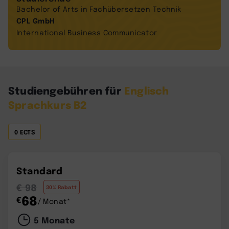
Bachelor of Arts in Fachübersetzen Technik
CPL GmbH
International Business Communicator
Studiengebühren für
Englisch
Sprachkurs B2
0 ECTS
Standard
€ 98
30% Rabatt
68
€
/ Monat*
5 Monate