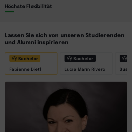
Höchste Flexibilität
Lassen Sie sich von unseren Studierenden
und Alumni inspirieren
Bachelor
Bachelor
M
Fabienne Dietl
Lucía Marín Rivero
Susa