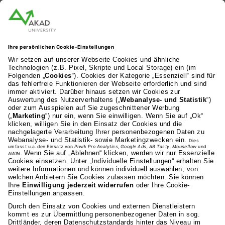
AKAD Bildungsgesellschaft mbH
Heilbronner Strasse 86
70191 Stuttgart
0711 81495-400
Studienangebot
Fakultäten
AKAD