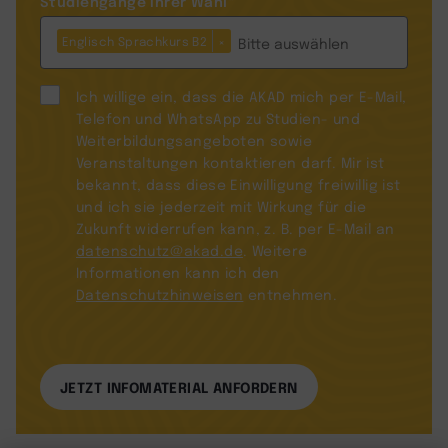
Studiengänge Ihrer Wahl
*
Englisch Sprachkurs B2
×
Ich willige ein, dass die AKAD mich per E-Mail,
Telefon und WhatsApp zu Studien- und
Weiterbildungsangeboten sowie
Veranstaltungen kontaktieren darf. Mir ist
bekannt, dass diese Einwilligung freiwillig ist
und ich sie jederzeit mit Wirkung für die
Zukunft widerrufen kann, z. B. per E-Mail an
datenschutz@akad.de
. Weitere
Informationen kann ich den
Datenschutzhinweisen
entnehmen.