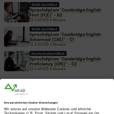
AKAD-Zertifikat
Sprachdiplom "Cambridge English
First (FCE)" – B2
AI
5 ECTS
6 Monate
AKAD-Zertifikat
Sprachdiplom "Cambridge English
Advanced (CAE)" – C1
AI
5 ECTS
6 Monate
Hochschulzertifikat
Sprachdiplom "Cambridge English
Proficiency (CPE)" – C2
AI
5 ECTS
6 Monate