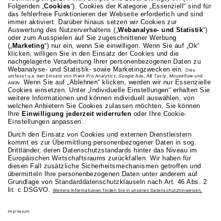
AKAD Bildungsgesellschaft mbH
Heilbronner Strasse 86
70191 Stuttgart
0711 81495-400
Studienangebot
Fakultäten
AKAD