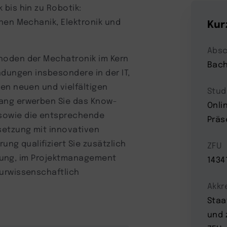
bis hin zu Robotik:
nen Mechanik, Elektronik und
Kur
Absc
hoden der Mechatronik im Kern
Bach
ndungen insbesondere in der IT,
en neuen und vielfältigen
Stud
ang erwerben Sie das Know-
Onli
sowie die entsprechende
Präs
etzung mit innovativen
ung qualifiziert Sie zusätzlich
ZFU
cklung, im Projektmanagement
1434
urwissenschaftlich
Akkr
Staa
und 