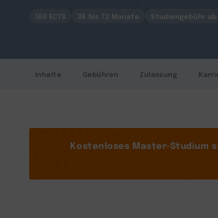
180 ECTS
36 bis 72 Monate
Studiengebühr ab 
Inhalte
Gebühren
Zulassung
Karri
Kostenloses Master-Studium s