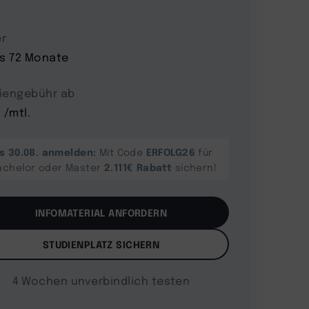
r
is 72 Monate
iengebühr ab
 /mtl.
is 30.08. anmelden:
ERFOLG26
Mit Code
für
2.111€ Rabatt
achelor oder Master
sichern!
INFOMATERIAL ANFORDERN
STUDIENPLATZ SICHERN
4 Wochen unverbindlich testen