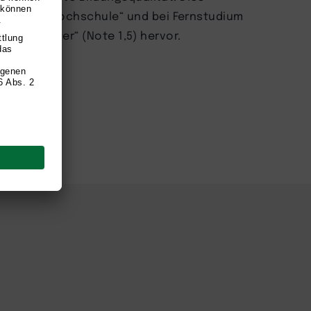
„TOP Fernhochschule“ und bei Fernstudium
is Testsieger“ (Note 1,5) hervor.