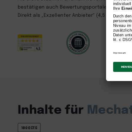
bestätigen auch Bewertungsportale und Studie
Direkt als „Exzellenter Anbieter“ (4,5 Sterne) 
Inhalte für
Mechat
180 ECTS