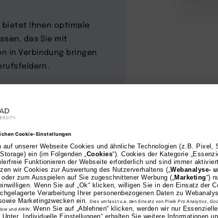
 bietet Ihnen optimale
ssen, das Sie mit
n in Verbindung bringen
rufsfeldern.
zeichnet
mit offizieller ZFU-Zulassung steht die AKAD Universit