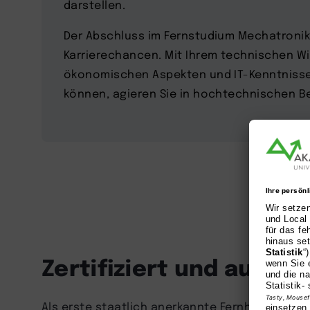
darstellen.
Der Abschluss im Fernstudium Mechatronik
Karrierechancen. Mit Ihrem technischen Wi
ökonomischen Aspekten und IT-Kenntnisse
können, agieren Sie in hochtechnischen Be
Zertifiziert und ausge
Als erste staatlich anerkannte Fernhochschule 