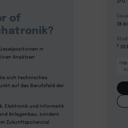
ZFU.
r of
Daue
36 b
chatronik?
Stud
€
203
lüsselpositionen in
ativen Ansätzen
B
B
ie sich technisches
nkt auf das Berufsfeld der
, Elektronik und Informatik
 und Anlagenbau, sondern
em Zukunftspotenzial