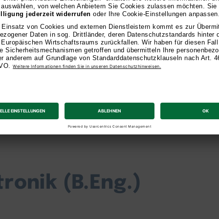
rende: 2026 wurden wir auf FernstudiumCheck.de als 
ausgezeichnet. Zudem gingen wir bei trusted als „Fernun
ronik (B.Eng.)