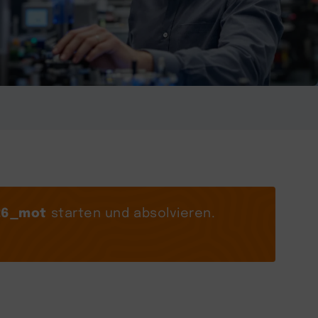
26_mot
starten und absolvieren.