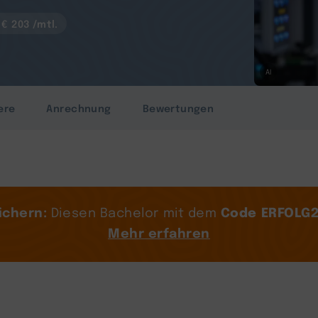
€ 203 /mtl.
AI
ere
Anrechnung
Bewertungen
ichern:
Code ERFOLG
Diesen Bachelor mit dem
Mehr erfahren