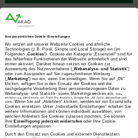
AKAD Bildungsgesellschaft mbH
Heilbronner Strasse 86
70191 Stuttgart
0711 81495-400
Studienangebot
Fakultäten