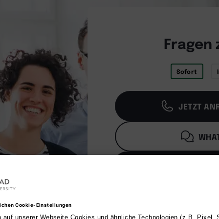
Fragen 
Sofort
JETZT ANR
WHAT