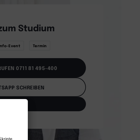
zum Studium
Info-Event
Termin
UFEN 0711 81 495-400
SAPP SCHREIBEN
EMAIL