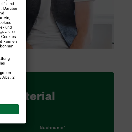
fomaterial
Nachname
*