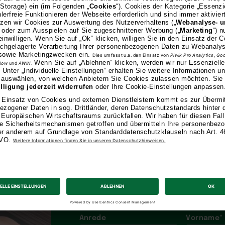
Kostenloses In
anfordern
Anrede
Vorname
*