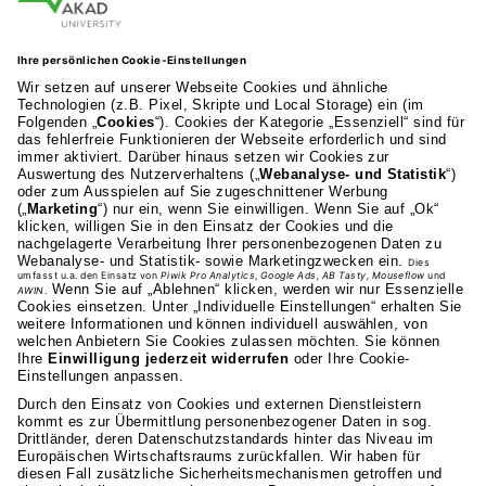
AKAD Bildungsgesellschaft mbH
Heilbronner Strasse 86
70191 Stuttgart
0711 81495-400
Studienangebot
Fakultäten
AKAD