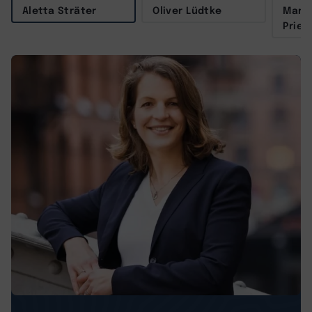
Aletta Sträter
Oliver Lüdtke
Marit
Prieß