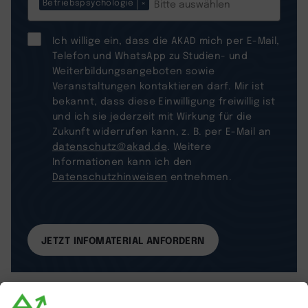
Betriebspsychologie
×
Ich willige ein, dass die AKAD mich per E-Mail,
Telefon und WhatsApp zu Studien- und
Weiterbildungsangeboten sowie
Veranstaltungen kontaktieren darf. Mir ist
bekannt, dass diese Einwilligung freiwillig ist
und ich sie jederzeit mit Wirkung für die
Zukunft widerrufen kann, z. B. per E-Mail an
datenschutz@akad.de
. Weitere
Informationen kann ich den
Datenschutzhinweisen
entnehmen.