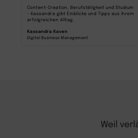
zu, um dieses Video anzusehen.
Content-Creation, Berufstätigkeit und Studium
- Kassandra gibt Einblicke und Tipps aus ihrem
Mehr Informationen
erfolgreichen Alltag.
Kassandra Kaven
Akzeptieren
Digital Business Management
powered by
Usercentrics Consent
Management Platform
Weil ver