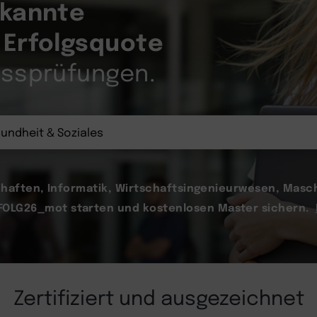
rkannte
Erfolgsquote
e
ussprüfungen.
chaften, Informatik, Wirtschaftsingenieurwesen, Masc
OLG26_mot starten und kostenlosen Master sichern.
Zertifiziert und ausgezeichnet