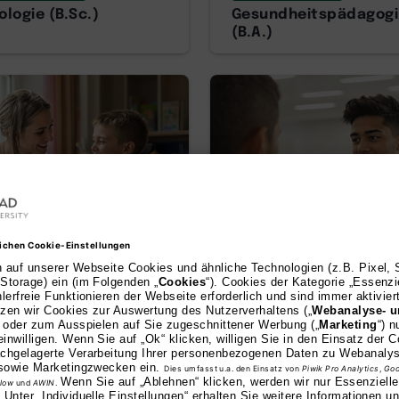
logie (B.Sc.)
Gesundheitspädagogi
(B.A.)
AI
or of Arts
Bachelor of Arts
dagogik (B.A.)
Pflegepädagogik (B.A.