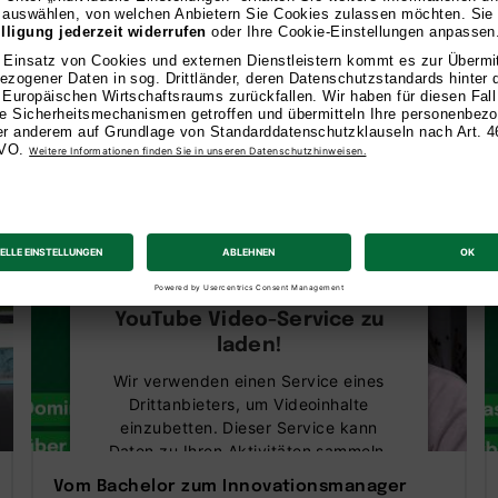
seren Studierenden und Al
Bachelor
Wir benötigen Ihre
Zustimmung, um den
YouTube Video-Service zu
laden!
Wir verwenden einen Service eines
Drittanbieters, um Videoinhalte
einzubetten. Dieser Service kann
Daten zu Ihren Aktivitäten sammeln.
Bitte lesen Sie die Details durch und
Vom Bachelor zum Innovationsmanager
stimmen Sie der Nutzung des Service