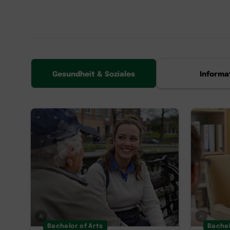
Gesundheit & Soziales
Informa
AI
AI
Bachelor of Arts
Bachel