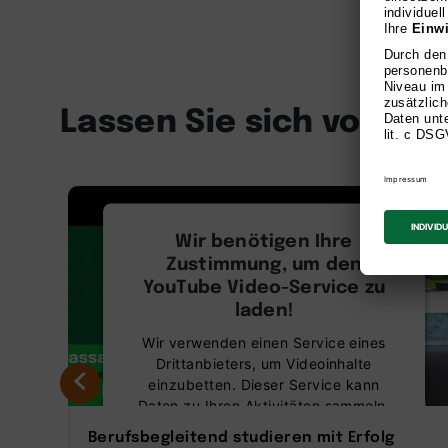
Lassen Sie sich von un
Master
Wir benötigen Ihre
Zustimmung, um den
YouTube Video-Service zu
laden!
Wir verwenden einen Service eines
Drittanbieters, um Videoinhalte
einzubetten. Dieser Service kann
Daten zu Ihren Aktivitäten sammeln.
Bitte lesen Sie die Details durch und
Berufsbegleitend studieren mit Erfolg
stimmen Sie der Nutzung des Service