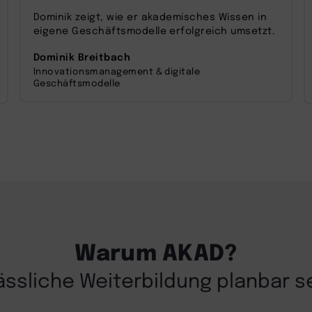
zu, um dieses Video anzusehen.
Dominik zeigt, wie er akademisches Wissen in
eigene Geschäftsmodelle erfolgreich umsetzt.
Mehr Informationen
Dominik Breitbach
Innovationsmanagement & digitale
Akzeptieren
Geschäftsmodelle
powered by
Usercentrics Consent
Management Platform
Warum AKAD?
lässliche Weiterbildung planbar s