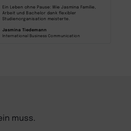
zu, um dieses Video anzusehen.
Ein Leben ohne Pause: Wie Jasmina Familie,
Nati
Arbeit und Bachelor dank flexibler
beri
Mehr Informationen
Studienorganisation meisterte.
sich
Jasmina Tiedemann
Luk
Akzeptieren
International Business Communication
Digi
powered by
Usercentrics Consent
Management Platform
ein muss.