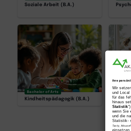
Soziale Arbeit (B.A.)
Psycho
AI
AI
Bachelor of Arts
Bachel
Kindheitspädagogik (B.A.)
Heilpä