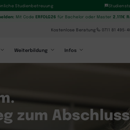
önliche Studienbetreuung
Studiensta
melden:
ERFOLG26
2.111€ 
Mit Code
für Bachelor oder Master
Kostenlose Beratung
0711 81 495-4
Weiterbildung
Infos
m.
Weg zum Abschluss