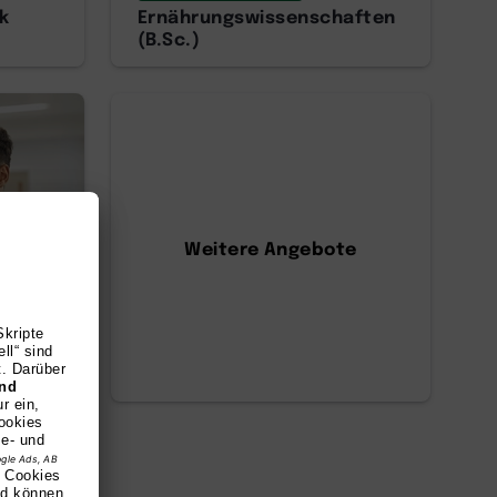
k
Ernährungswissenschaften
(B.Sc.)
Weitere Angebote
)