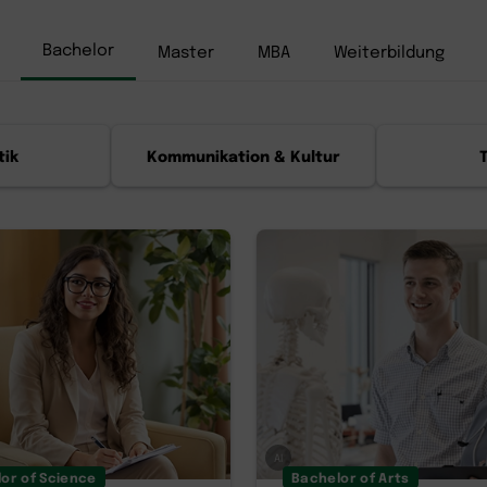
Bachelor
Master
MBA
Weiterbildung
tik
Kommunikation & Kultur
AI
or of Science
Bachelor of Arts