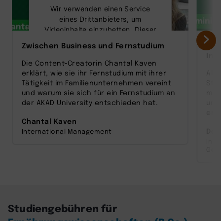
Wir verwenden einen Service
eines Drittanbieters, um
Videoinhalte einzubetten. Dieser
Service kann Daten zu Ihren
Zwischen Business und Fernstudium
Vom
Aktivitäten sammeln. Bitte lesen
Inn
Sie die Details durch und stimmen
Die Content‑Creatorin Chantal Kaven
Sie der Nutzung des Service zu,
erklärt, wie sie ihr Fernstudium mit ihrer
Als
um dieses Video anzusehen.
Tätigkeit im Familienunternehmen vereint
Sta
und warum sie sich für ein Fernstudium an
man
Mehr Informationen
der AKAD University entschieden hat.
und
entw
Chantal Kaven
Akzeptieren
Dom
International Management
Inn
powered by
Usercentrics Consent
Ges
Management Platform
Studiengebühren für