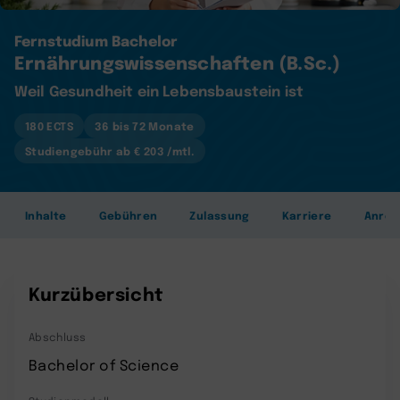
Fernstudium Bachelor
Ernährungswissenschaften (B.Sc.)
Weil Gesundheit ein Lebensbaustein ist
180 ECTS
36 bis 72 Monate
Studiengebühr ab € 203 /mtl.
Inhalte
Gebühren
Zulassung
Karriere
Anre
Kurzübersicht
Abschluss
Bachelor of Science