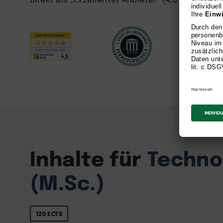
Inhalte für
Techno
(M.Sc.)
120 ECTS