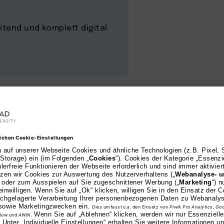
itend und komplett digital
zeichnet
mit offizieller ZFU-Zulassung steht die AKAD Universit
rende: 2026 wurden wir auf FernstudiumCheck.de als 
ausgezeichnet. Zudem gingen wir bei trusted als „Fernun