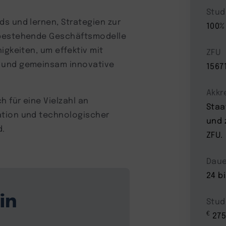
Stud
s und lernen, Strategien zur
100%
 bestehende Geschäftsmodelle
igkeiten, um effektiv mit
ZFU
n und gemeinsam innovative
1567
Akkr
h für eine Vielzahl an
Staa
ation und technologischer
und 
d.
ZFU.
Daue
24 b
in
Stud
€
275