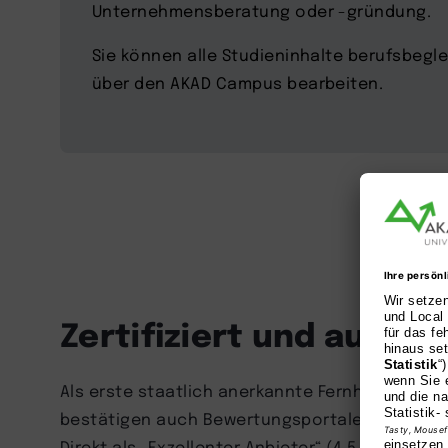
Unternehmensberatung oder -gründung.
Sie können alle Studieninhalte berufsbegle
über den AKAD Campus bearbeiten.
Zertifiziert und ausge
Als erste staatlich anerkannte Fernhochschule 
bestätigen auch Bewertungsportale und Studie
Direkt als „Exzellenter Anbieter“ (4,5 Sterne) 