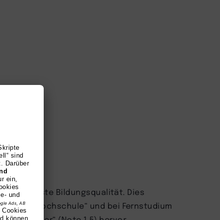
y für höchste Bildungsqualität. Dies
„TOP Fernhochschule“ und bei Fernstudium
is Testsieger“ (Note 1,5) hervor.