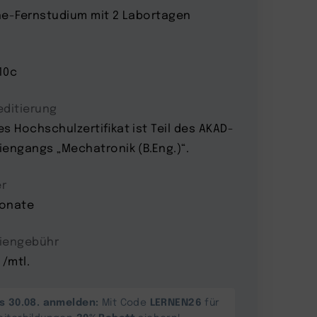
ne-Fernstudium mit 2 Labortagen
10c
editierung
es Hochschulzertifikat ist Teil des AKAD-
iengangs „Mechatronik (B.Eng.)“.
r
onate
iengebühr
 /mtl.
is 30.08. anmelden:
LERNEN26
Mit Code
für
30% Rabatt