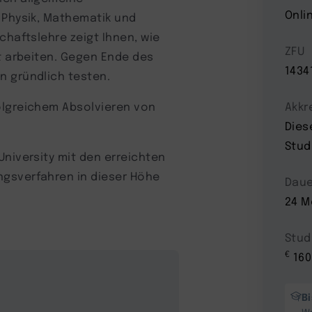
Onli
n Physik, Mathematik und
chaftslehre zeigt Ihnen, wie
ZFU
nt arbeiten. Gegen Ende des
1434
n gründlich testen.
olgreichem Absolvieren von
Akkr
Dies
Stud
University mit den erreichten
ngsverfahren in dieser Höhe
Daue
24 M
Stud
€
160
B