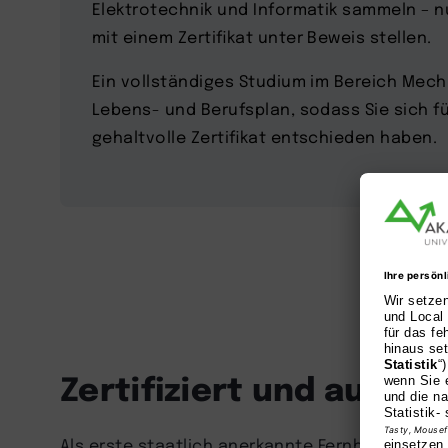
Elektrotechnik und Informatik sammeln – 
mit einem Zertifikat unter Beweis stellen.
Ein vollständiges Studium im Bereich Mecha
Lebens- und Berufsplan, sodass Sie sich f
gehaltvolle Zertifikat entschieden haben.
Zertifiziert und ausge
Als erste staatlich anerkannte Fernhochschule 