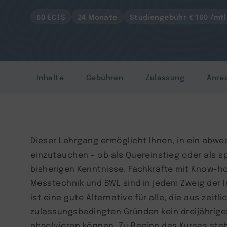
60 ECTS
24 Monate
Studiengebühr € 160 /mtl
Inhalte
Gebühren
Zulassung
Anre
Dieser Lehrgang ermöglicht Ihnen, in ein abwe
einzutauchen – ob als Quereinstieg oder als s
bisherigen Kenntnisse. Fachkräfte mit Know-ho
Messtechnik und BWL sind in jedem Zweig der In
ist eine gute Alternative für alle, die aus zeitl
zulassungsbedingten Gründen kein dreijährige
absolvieren können. Zu Beginn des Kurses ste