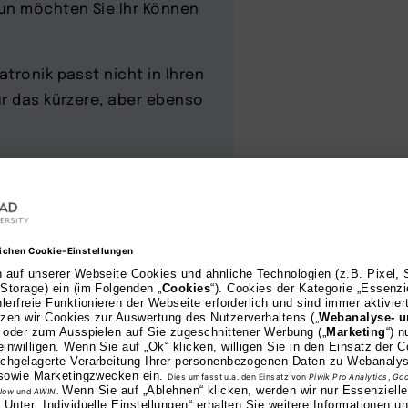
nun möchten Sie Ihr Können
tronik passt nicht in Ihren
ür das kürzere, aber ebenso
zeichnet
mit offizieller ZFU-Zulassung steht die AKAD Universit