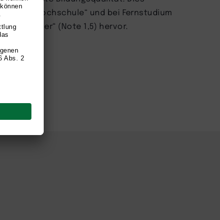
„TOP Fernhochschule“ und bei Fernstudium
is Testsieger“ (Note 1,5) hervor.