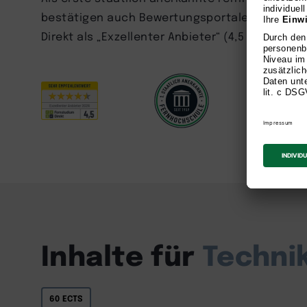
bestätigen auch Bewertungsportale und Studie
Direkt als „Exzellenter Anbieter“ (4,5 Sterne) 
Inhalte für
Techni
60 ECTS