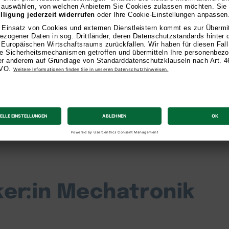
rende: 2026 wurden wir auf FernstudiumCheck.de als 
ausgezeichnet. Zudem gingen wir bei trusted als „Fernun
ker:in Mechatronik