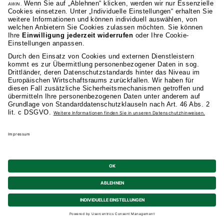
0711 81495-400
Studienangebot
Fakultäten
AKAD
Privatsphäre-Einstellungen
Datenschutz
Allgemeine Studienbedingungen
Kündigung
Barrierefreiheit