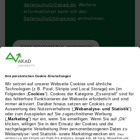
datenschutz@akad.de
. Weitere
Informationen kann ich den
Datenschutzhinweisen
entnehmen.
AKAD Bildungsgesellschaft mbH
Heilbronner Strasse 86
70191 Stuttgart