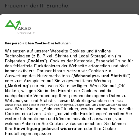
Frauen in der IT-Branche.
AKAD Bildungsgesellschaft mbH
Heilbronner Strasse 86
70191 Stuttgart
0711 81495-400
Studienangebot
Fakultäten